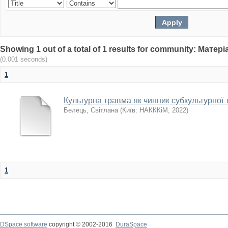
Showing 1 out of a total of 1 results for community: Мат
(0.001 seconds)
1
Культурна травма як чинник субкультурної
Белець, Світлана
(
Київ: НАКККіМ
,
2022
)
1
DSpace software
copyright © 2002-2016
DuraSpace