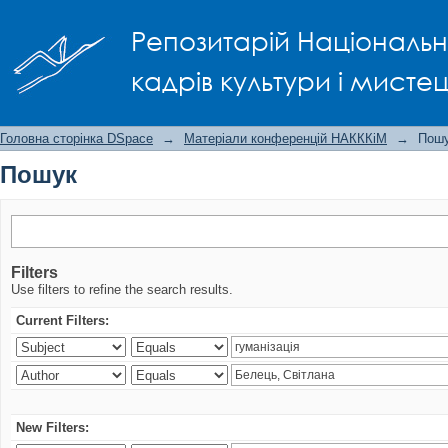
Пошук
Репозитарій Національно
кадрів культури і мисте
Головна сторінка DSpace
→
Матеріали конференцій НАКККіМ
→
Пош
Пошук
Filters
Use filters to refine the search results.
Current Filters:
New Filters: