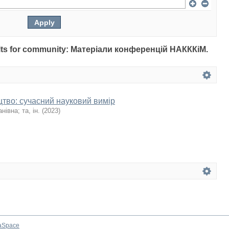
esults for community: Матеріали конференцій НАКККіМ.
цтво: сучасний науковий вимір
анівна
;
та, ін.
(
2023
)
aSpace