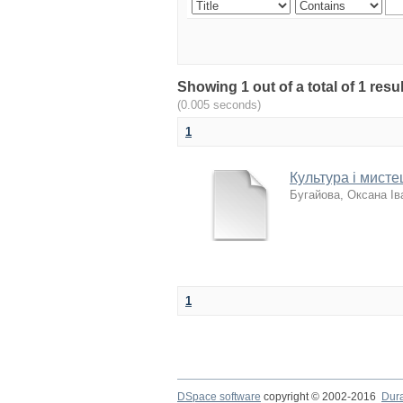
Showing 1 out of a total of 1 r
(0.005 seconds)
1
Культура і мисте
Бугайова, Оксана Ів
1
DSpace software
copyright © 2002-2016
Dur