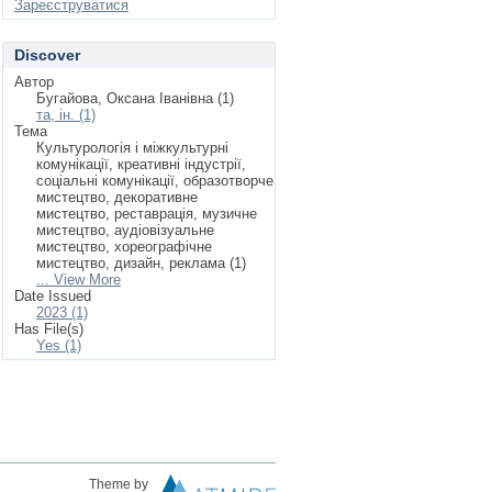
Зареєструватися
Discover
Автор
Бугайова, Оксана Іванівна (1)
та, ін. (1)
Тема
Культурологія і міжкультурні
комунікації, креативні індустрії,
соціальні комунікації, образотворче
мистецтво, декоративне
мистецтво, реставрація, музичне
мистецтво, аудіовізуальне
мистецтво, хореографічне
мистецтво, дизайн, реклама (1)
... View More
Date Issued
2023 (1)
Has File(s)
Yes (1)
Theme by