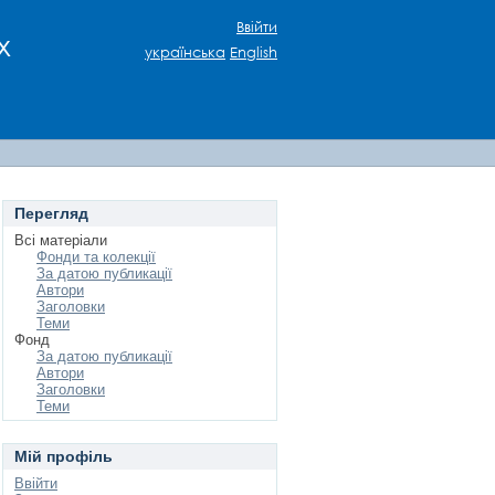
Ввійти
х
українська
English
Перегляд
Всі матеріали
Фонди та колекції
За датою публикації
Автори
Заголовки
Теми
Фонд
За датою публикації
Автори
Заголовки
Теми
Мій профіль
Ввійти