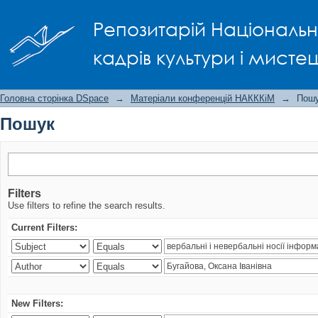
Пошук
Репозитарій Національно
кадрів культури і мисте
Головна сторінка DSpace
→
Матеріали конференцій НАКККіМ
→
Пош
Пошук
Filters
Use filters to refine the search results.
Current Filters:
New Filters: