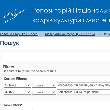
Пошук
Репозитарій Національно
кадрів культури і мисте
Головна сторінка DSpace
→
Матеріали конференцій НАКККіМ
→
Пош
Пошук
Filters
Use filters to refine the search results.
Current Filters:
New Filters: