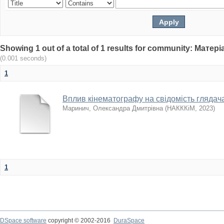
Showing 1 out of a total of 1 results for community: Мат
(0.001 seconds)
1
Вплив кінематографу на свідомість глядач
Маринич, Олександра Дмитрівна
(
НАКККіМ
,
2023
)
1
DSpace software
copyright © 2002-2016
DuraSpace