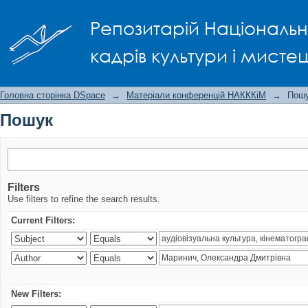
Пошук
Репозитарій Національно
кадрів культури і мисте
Головна сторінка DSpace
→
Матеріали конференцій НАКККіМ
→
Пош
Пошук
Filters
Use filters to refine the search results.
Current Filters:
New Filters: