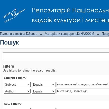
Пошук
Репозитарій Національно
кадрів культури і мисте
Головна сторінка DSpace
→
Матеріали конференцій НАКККіМ
→
Пош
Пошук
Filters
Use filters to refine the search results.
Current Filters:
New Filters: