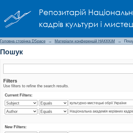
Пошук
Репозитарій Національно
кадрів культури і мисте
Головна сторінка DSpace
→
Матеріали конференцій НАКККіМ
→
Пош
Пошук
Filters
Use filters to refine the search results.
Current Filters:
New Filters: