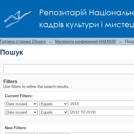
Пошук
Репозитарій Національно
кадрів культури і мисте
Головна сторінка DSpace
→
Матеріали конференцій НАКККіМ
→
Пош
Пошук
Filters
Use filters to refine the search results.
Current Filters:
New Filters: