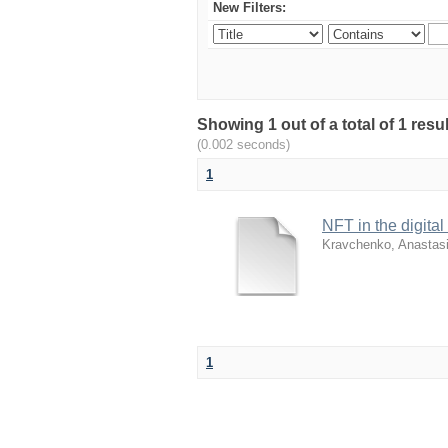
New Filters:
Showing 1 out of a total of 1 r
(0.002 seconds)
1
NFT in the digital 
Kravchenko, Anastasi
1