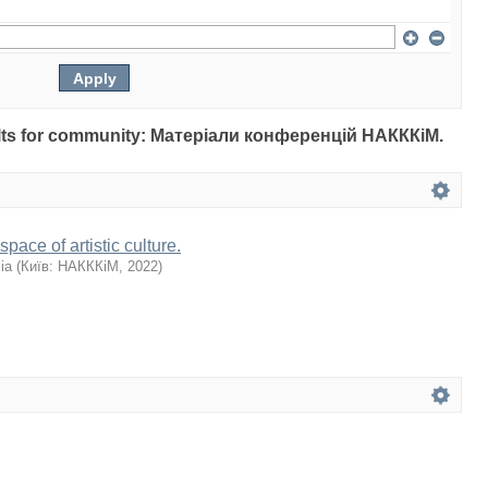
esults for community: Матеріали конференцій НАКККіМ.
space of artistic culture.
ia
(
Київ: НАКККіМ
,
2022
)