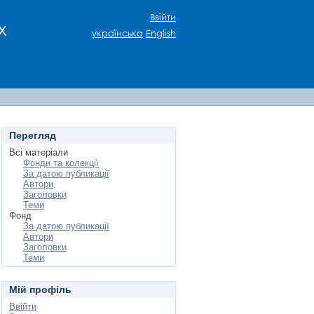
Ввійти
х
українська
English
Перегляд
Всі матеріали
Фонди та колекції
За датою публикації
Автори
Заголовки
Теми
Фонд
За датою публикації
Автори
Заголовки
Теми
Мій профіль
Ввійти