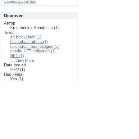
Зареєструватися
Discover
Автор
Kravchenko, Anastasiia (1)
Тема
art blockchain (1)
blockchain artists (1)
blockchain technologies (1)
charity NFT collection (1)
NFT (1)
... View More
Date Issued
2022 (1)
Has File(s)
Yes (1)