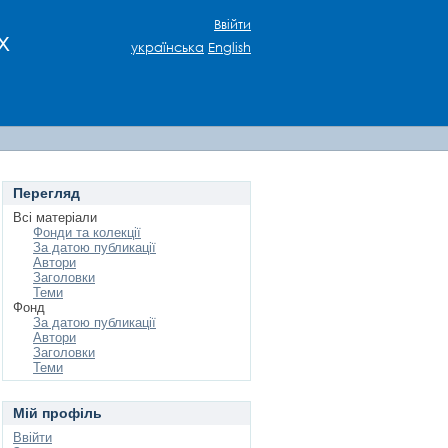
Ввійти
х
українська
English
Перегляд
Всі матеріали
Фонди та колекції
За датою публикації
Автори
Заголовки
Теми
Фонд
За датою публикації
Автори
Заголовки
Теми
Мій профіль
Ввійти