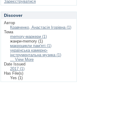
Зареєструватися
Discover
Автор
Кравченко, Анастасія Ігорівна (1)
Тема
memory-маркери (1)
жанри-memory (1)
макроцикли пам'яті (1)
українська камерно-
інструментальна музика (1)
... View More
Date Issued
2017 (1)
Has File(s)
Yes (1)