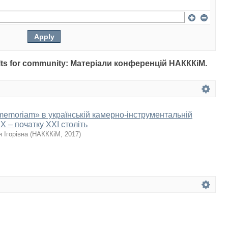
esults for community: Матеріали конференцій НАКККіМ.
memoriam» в українській камерно-інструментальній
ХХ – початку ХХІ століть
 Ігорівна
(
НАКККіМ
,
2017
)