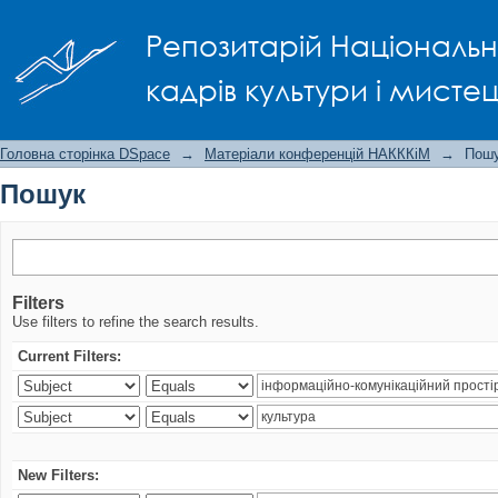
Пошук
Репозитарій Національно
кадрів культури і мисте
Головна сторінка DSpace
→
Матеріали конференцій НАКККіМ
→
Пош
Пошук
Filters
Use filters to refine the search results.
Current Filters:
New Filters: