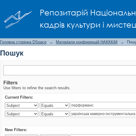
Пошук
Репозитарій Національно
кадрів культури і мисте
Головна сторінка DSpace
→
Матеріали конференцій НАКККіМ
→
Пош
Пошук
Filters
Use filters to refine the search results.
Current Filters:
New Filters: