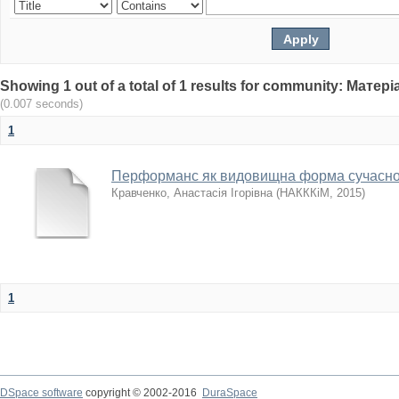
Showing 1 out of a total of 1 results for community: Мат
(0.007 seconds)
1
Перформанс як видовищна форма сучасно
Кравченко, Анастасія Ігорівна
(
НАКККіМ
,
2015
)
1
DSpace software
copyright © 2002-2016
DuraSpace