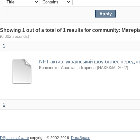
Showing 1 out of a total of 1 results for community: Мат
(0.002 seconds)
1
NFT-актив: український шоу-бізнес перед «
Кравченко, Анастасія Ігорівна
(
НАКККіМ
,
2022
)
1
DSpace software
copyright © 2002-2016
DuraSpace