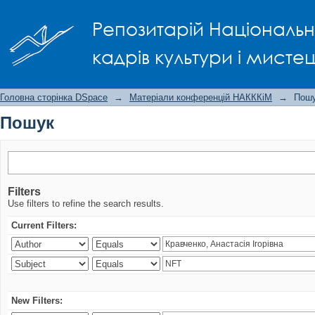
Пошук
Репозитарій Національно
кадрів культури і мисте
Головна сторінка DSpace
→
Матеріали конференцій НАКККіМ
→
Пош
Пошук
Filters
Use filters to refine the search results.
Current Filters:
New Filters: