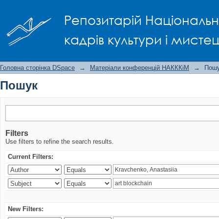
Пошук
Репозитарій Національно
кадрів культури і мисте
Головна сторінка DSpace
→
Матеріали конференцій НАКККіМ
→
Пош
Пошук
Filters
Use filters to refine the search results.
Current Filters:
New Filters: