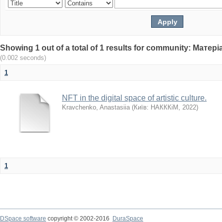
Showing 1 out of a total of 1 results for community: Мат
(0.002 seconds)
1
NFT in the digital space of artistic culture.
Kravchenko, Anastasiia
(
Київ: НАКККіМ
,
2022
)
1
DSpace software
copyright © 2002-2016
DuraSpace