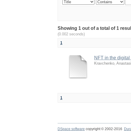
Showing 1 out of a total of 1 r
(0.002 seconds)
1
NFT in the digital 
Kravchenko, Anastasi
1
DSpace software
copyright © 2002-2016
Dur