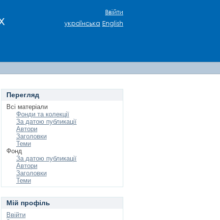
Ввійти
х
українська
English
Перегляд
Всі матеріали
Фонди та колекції
За датою публикації
Автори
Заголовки
Теми
Фонд
За датою публикації
Автори
Заголовки
Теми
Мій профіль
Ввійти