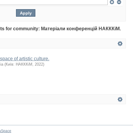
esults for community: Матеріали конференцій НАКККіМ.
space of artistic culture.
ia
(
Київ: НАКККіМ
,
2022
)
aSpace