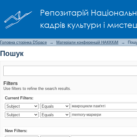
Пошук
Репозитарій Національно
кадрів культури і мисте
Головна сторінка DSpace
→
Матеріали конференцій НАКККіМ
→
Пош
Пошук
Filters
Use filters to refine the search results.
Current Filters:
New Filters: