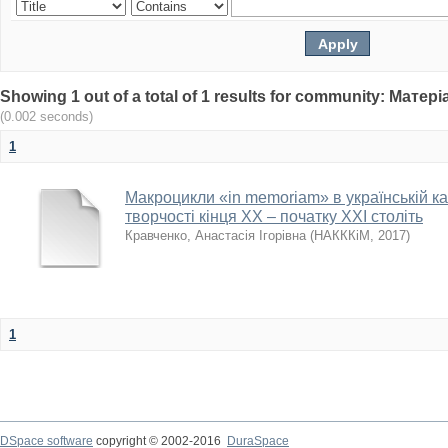
Showing 1 out of a total of 1 results for community: Мат
(0.002 seconds)
1
Макроцикли «in memoriam» в українській к
творчості кінця ХХ – початку ХХІ століть
Кравченко, Анастасія Ігорівна
(
НАКККіМ
,
2017
)
1
DSpace software
copyright © 2002-2016
DuraSpace