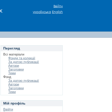
Ввійти
х
українська
English
Перегляд
Всі матеріали
Фонди та колекції
За датою публикації
Автори
Заголовки
Теми
Фонд
За датою публикації
Автори
Заголовки
Теми
Мій профіль
Ввійти