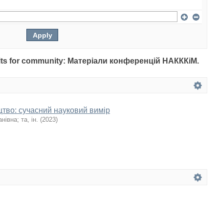
esults for community: Матеріали конференцій НАКККіМ.
цтво: сучасний науковий вимір
анівна
;
та, ін.
(
2023
)