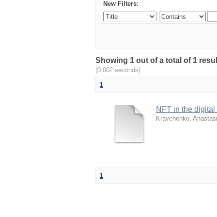
New Filters:
Showing 1 out of a total of 1 r
(0.002 seconds)
1
NFT in the digital 
Kravchenko, Anastasi
1