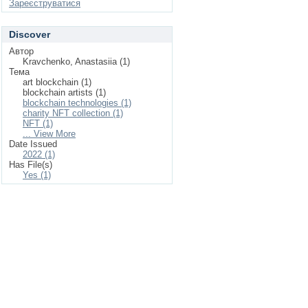
Зареєструватися
Discover
Автор
Kravchenko, Anastasiia (1)
Тема
art blockchain (1)
blockchain artists (1)
blockchain technologies (1)
charity NFT collection (1)
NFT (1)
... View More
Date Issued
2022 (1)
Has File(s)
Yes (1)