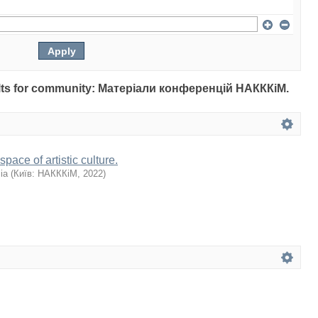
esults for community: Матеріали конференцій НАКККіМ.
space of artistic culture.
ia
(
Київ: НАКККіМ
,
2022
)