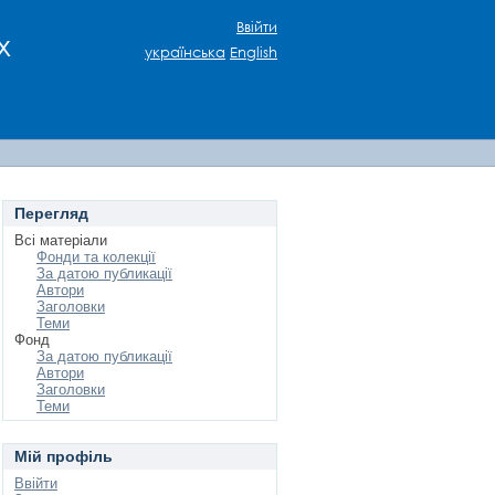
Ввійти
х
українська
English
Перегляд
Всі матеріали
Фонди та колекції
За датою публикації
Автори
Заголовки
Теми
Фонд
За датою публикації
Автори
Заголовки
Теми
Мій профіль
Ввійти