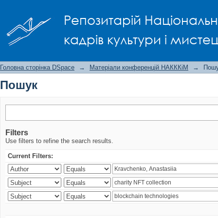
Пошук
Репозитарій Національно
кадрів культури і мисте
Головна сторінка DSpace
→
Матеріали конференцій НАКККіМ
→
Пош
Пошук
Filters
Use filters to refine the search results.
Current Filters: