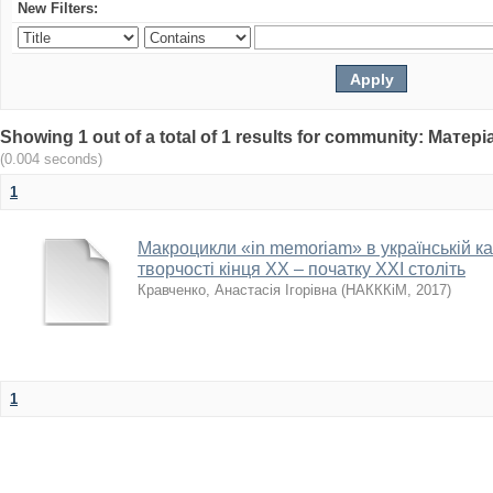
New Filters:
Showing 1 out of a total of 1 results for community: Мат
(0.004 seconds)
1
Макроцикли «in memoriam» в українській к
творчості кінця ХХ – початку ХХІ століть
Кравченко, Анастасія Ігорівна
(
НАКККіМ
,
2017
)
1