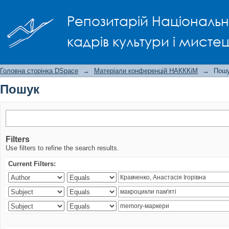
Пошук
Репозитарій Національно
кадрів культури і мисте
Головна сторінка DSpace
→
Матеріали конференцій НАКККіМ
→
Пош
Пошук
Filters
Use filters to refine the search results.
Current Filters: