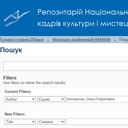
Пошук
Репозитарій Національно
кадрів культури і мисте
Головна сторінка DSpace
→
Матеріали конференцій НАКККіМ
→
Пош
Пошук
Filters
Use filters to refine the search results.
Current Filters:
New Filters: