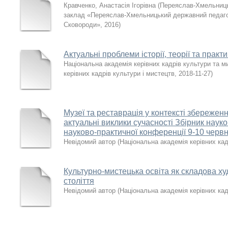
Кравченко, Анастасія Ігорівна
(
Переяслав-Хмельниць
заклад «Переяслав-Хмельницький державний педагогі
Сковороди»
,
2016
)
Актуальні проблеми історії, теорії та практ
Національна академія керівних кадрів культури та м
керівних кадрів культури і мистецтв
,
2018-11-27
)
Музеї та реставрація у контексті збережен
актуальні виклики сучасності Збірник наук
науково-практичної конференції 9-10 червн
Невідомий автор
(
Національна академія керівних кад
Культурно-мистецька освіта як складова х
століття
Невідомий автор
(
Національна академія керівних кад