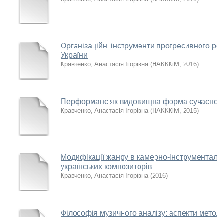
Організаційні інструменти прогресивного 
України
Кравченко, Анастасія Ігорівна
(
НАКККіМ
,
2016
)
Перформанс як видовищна форма сучасно
Кравченко, Анастасія Ігорівна
(
НАКККіМ
,
2015
)
Модифікації жанру в камерно-інструментал
українських композиторів
Кравченко, Анастасія Ігорівна
(
2016
)
Філософія музичного аналізу: аспекти мето