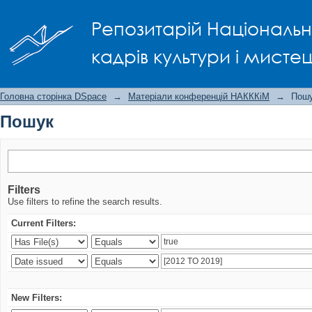
Пошук
Репозитарій Національно
кадрів культури і мисте
Головна сторінка DSpace
→
Матеріали конференцій НАКККіМ
→
Пош
Пошук
Filters
Use filters to refine the search results.
Current Filters:
New Filters: