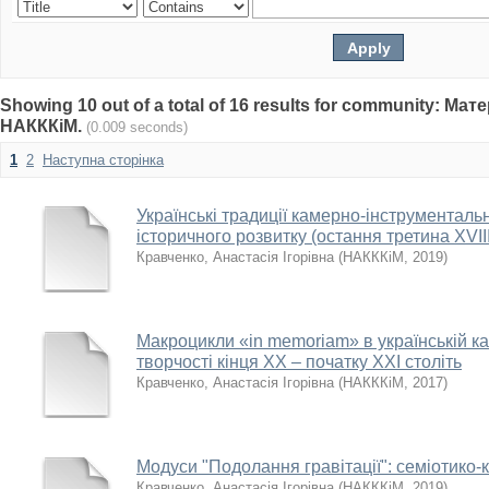
Showing 10 out of a total of 16 results for community: Ма
НАКККіМ.
(0.009 seconds)
1
2
Наступна сторінка
Українські традиції камерно-інструменталь
історичного розвитку (остання третина ХVIII 
Кравченко, Анастасія Ігорівна
(
НАКККіМ
,
2019
)
Макроцикли «in memoriam» в українській к
творчості кінця ХХ – початку ХХІ століть
Кравченко, Анастасія Ігорівна
(
НАКККіМ
,
2017
)
Модуси "Подолання гравітації": семіотико-
Кравченко, Анастасія Ігорівна
(
НАКККіМ
,
2019
)