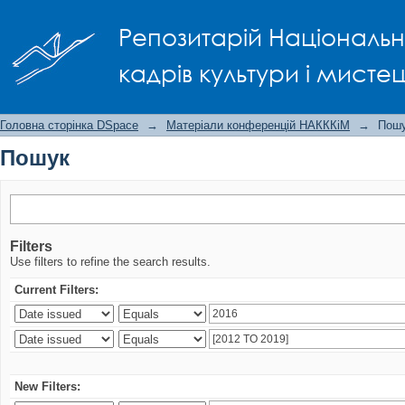
Пошук
Репозитарій Національно
кадрів культури і мисте
Головна сторінка DSpace
→
Матеріали конференцій НАКККіМ
→
Пош
Пошук
Filters
Use filters to refine the search results.
Current Filters:
New Filters: