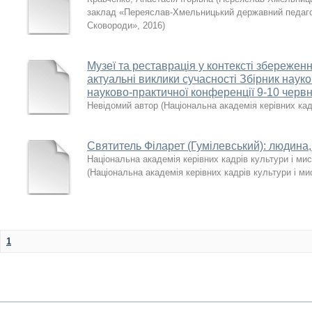
заклад «Переяслав-Хмельницький державний педагогі
Сковороди»
,
2016
)
Музеї та реставрація у контексті збережен
актуальні виклики сучасності Збірник наук
науково-практичної конференції 9-10 червн
Невідомий автор
(
Національна академія керівних кад
Святитель Філарет (Гумілевський): людина,
Національна академія керівних кадрів культури і мис
(
Національна академія керівних кадрів культури і ми
1