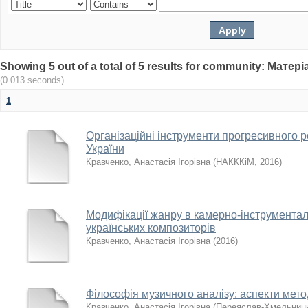
Showing 5 out of a total of 5 results for community: Мат
(0.013 seconds)
1
Організаційні інструменти прогресивного 
України
Кравченко, Анастасія Ігорівна
(
НАКККіМ
,
2016
)
Модифікації жанру в камерно-інструментал
українських композиторів
Кравченко, Анастасія Ігорівна
(
2016
)
Філософія музичного аналізу: аспекти мето
Кравченко, Анастасія Ігорівна
(
Переяслав-Хмельниць