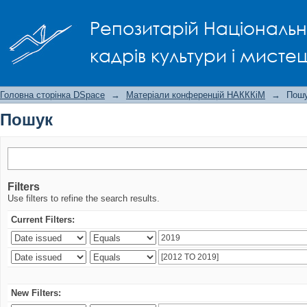
Пошук
Репозитарій Національно
кадрів культури і мисте
Головна сторінка DSpace
→
Матеріали конференцій НАКККіМ
→
Пош
Пошук
Filters
Use filters to refine the search results.
Current Filters:
New Filters: