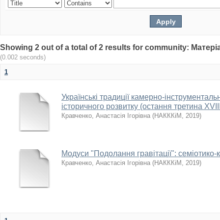
Showing 2 out of a total of 2 results for community: Мат
(0.002 seconds)
1
Українські традиції камерно-інструменталь
історичного розвитку (остання третина ХVIII 
Кравченко, Анастасія Ігорівна
(
НАКККіМ
,
2019
)
Модуси "Подолання гравітації": семіотико-
Кравченко, Анастасія Ігорівна
(
НАКККіМ
,
2019
)