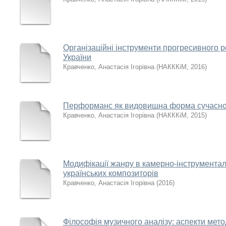
Організаційні інструменти прогресивного 
України
Кравченко, Анастасія Ігорівна
(
НАКККіМ
,
2016
)
Перформанс як видовищна форма сучасно
Кравченко, Анастасія Ігорівна
(
НАКККіМ
,
2015
)
Модифікації жанру в камерно-інструментал
українських композиторів
Кравченко, Анастасія Ігорівна
(
2016
)
Філософія музичного аналізу: аспекти мето