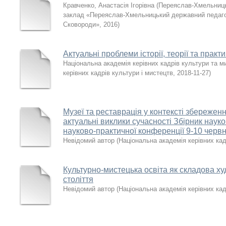
Кравченко, Анастасія Ігорівна
(
Переяслав-Хмельниць
заклад «Переяслав-Хмельницький державний педагогі
Сковороди»
,
2016
)
Актуальні проблеми історії, теорії та практ
Національна академія керівних кадрів культури та м
керівних кадрів культури і мистецтв
,
2018-11-27
)
Музеї та реставрація у контексті збережен
актуальні виклики сучасності Збірник наук
науково-практичної конференції 9-10 червн
Невідомий автор
(
Національна академія керівних кад
Культурно-мистецька освіта як складова х
століття
Невідомий автор
(
Національна академія керівних кад