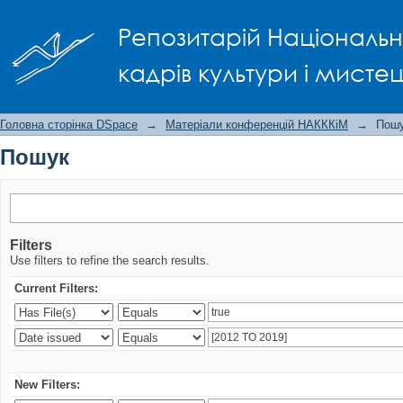
Пошук
Репозитарій Національно
кадрів культури і мисте
Головна сторінка DSpace
→
Матеріали конференцій НАКККіМ
→
Пош
Пошук
Filters
Use filters to refine the search results.
Current Filters:
New Filters: