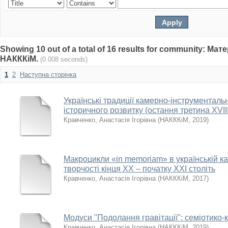
Showing 10 out of a total of 16 results for community: Ма
НАКККіМ.
(0.008 seconds)
1
2
Наступна сторінка
Українські традиції камерно-інструменталь
історичного розвитку (остання третина ХVIII 
Кравченко, Анастасія Ігорівна
(
НАКККіМ
,
2019
)
Макроцикли «in memoriam» в українській к
творчості кінця ХХ – початку ХХІ століть
Кравченко, Анастасія Ігорівна
(
НАКККіМ
,
2017
)
Модуси "Подолання гравітації": семіотико-
Кравченко, Анастасія Ігорівна
(
НАКККіМ
,
2019
)