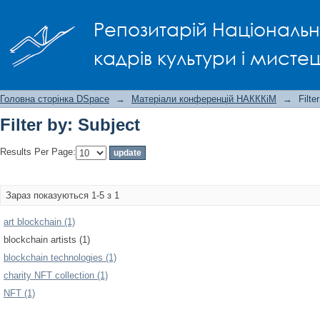
Filter by: Subject
Репозитарій Національно
кадрів культури і мисте
Головна сторінка DSpace
→
Матеріали конференцій НАКККіМ
→
Filte
Filter by: Subject
Results Per Page:
Зараз показуються 1-5 з 1
art blockchain (1)
blockchain artists (1)
blockchain technologies (1)
charity NFT collection (1)
NFT (1)