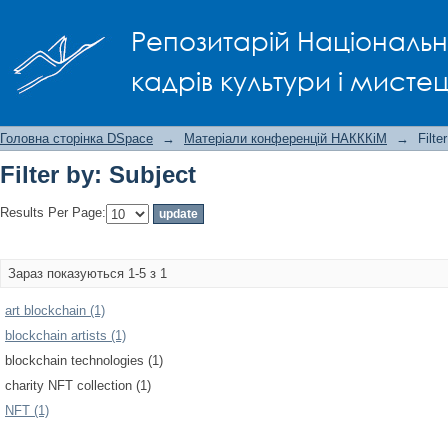
Filter by: Subject
Репозитарій Національно
кадрів культури і мисте
Головна сторінка DSpace
→
Матеріали конференцій НАКККіМ
→
Filte
Filter by: Subject
Results Per Page:
Зараз показуються 1-5 з 1
art blockchain (1)
blockchain artists (1)
blockchain technologies (1)
charity NFT collection (1)
NFT (1)