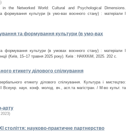
5
)
es in the Networked World: Cultural and Psychological Dimensions.
та формування культури (в умо-вах воєнного стану) : матеріали І
бування та формування культури (в умо-вах
та формування культури (в умовах воєнного стану) : матеріали І
ії (Київ, 15–17 травня 2025 року). Київ : НАКККіМ, 2025. 202 с.
ного етикету ділового спілкування
вербального етикету ділового спілкування. Культура і мистецтво:
I Всеукр. наук. конф. молод. вч., асп.та магістран. / М-во культ. та
о-арту
,
2023
)
ХХІ століття: науково-практичне партнерство