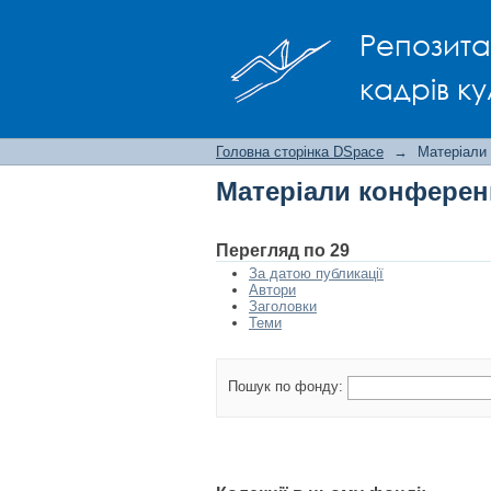
Матеріали конфере
Репозита
кадрів ку
Головна сторінка DSpace
→
Матеріали
Матеріали конферен
Перегляд по 29
За датою публикації
Автори
Заголовки
Теми
Пошук по фонду: