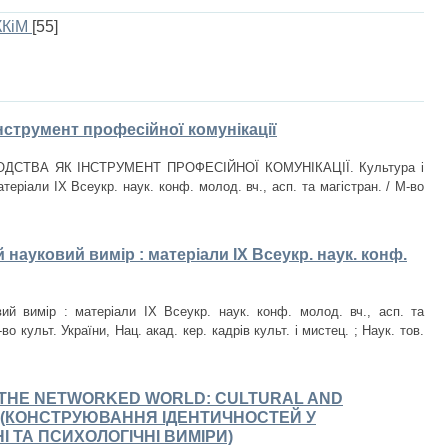
ККіМ
[55]
інструмент професійної комунікації
ВОДСТВА ЯК ІНСТРУМЕНТ ПРОФЕСІЙНОЇ КОМУНІКАЦІЇ. Культура і
теріали IX Всеукр. наук. конф. молод. вч., асп. та магістран. / М-во
 науковий вимір : матеріали IX Всеукр. наук. конф.
ий вимір : матеріали IX Всеукр. наук. конф. молод. вч., асп. та
во культ. України, Нац. акад. кер. кадрів культ. і мистец. ; Наук. тов.
N THE NETWORKED WORLD: CULTURAL AND
 (КОНСТРУЮВАННЯ ІДЕНТИЧНОСТЕЙ У
І ТА ПСИХОЛОГІЧНІ ВИМІРИ)