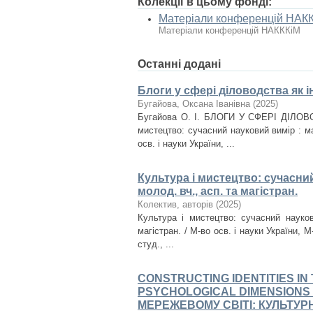
Колекції в цьому фонді:
Матеріали конференцій НАК
Матеріали конференцій НАКККіМ
Останні додані
Блоги у сфері діловодства як 
Бугайова, Оксана Іванівна
(
2025
)
Бугайова О. І. БЛОГИ У СФЕРІ ДІЛО
мистецтво: сучасний науковий вимір : ма
осв. і науки України, ...
Культура і мистецтво: сучасний
молод. вч., асп. та магістран.
Колектив, авторів
(
2025
)
Культура і мистецтво: сучасний науков
магістран. / М-во осв. і науки України, М-
студ., ...
CONSTRUCTING IDENTITIES I
PSYCHOLOGICAL DIMENSIONS
МЕРЕЖЕВОМУ СВІТІ: КУЛЬТУРН