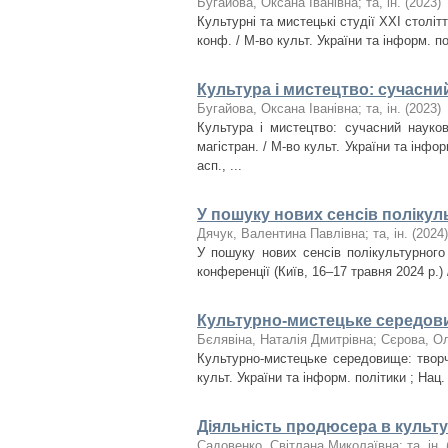
Бугайова, Оксана Іванівна
;
та, ін.
(
2023
)
Культурні та мистецькі студії ХХІ століт
конф. / М-во культ. України та інформ. пол
Культура і мистецтво: сучасни
Бугайова, Оксана Іванівна
;
та, ін.
(
2023
)
Культура і мистецтво: сучасний науков
магістран. / М-во культ. України та інформ
асп., ...
У пошуку нових сенсів полікул
Дячук, Валентина Павлівна
;
та, ін.
(
2024
)
У пошуку нових сенсів полікультурного
конференції (Київ, 16–17 травня 2024 р.) 
Культурно-мистецьке середовищ
Бєлявіна, Наталія Дмитрівна
;
Сєрова, О
Культурно-мистецьке середовище: творчі
культ. України та інформ. політики ; Нац. а
Діяльність продюсера в культу
Садовенко, Світлана Миколаївна
;
та, ін.