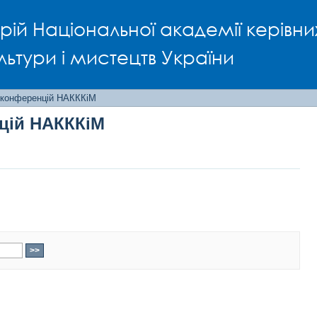
нцій НАКККіМ
рій Національної академії керівни
льтури і мистецтв України
 конференцій НАКККіМ
цій НАКККіМ