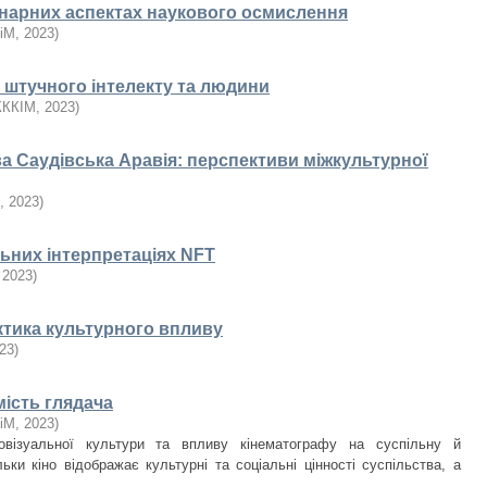
інарних аспектах наукового осмислення
іМ
,
2023
)
ї штучного інтелекту та людини
КККІМ
,
2023
)
а Саудівська Аравія: перспективи міжкультурної
,
2023
)
льних інтерпретаціях NFT
,
2023
)
ктика культурного впливу
23
)
мість глядача
іМ
,
2023
)
іовізуальної культури та впливу кінематографу на суспільну й
ьки кіно відображає культурні та соціальні цінності суспільства, а