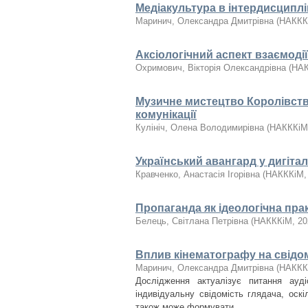
Медіакультура в інтердисципл
Маринич, Олександра Дмитрівна
(
НАККК
Аксіологічний аспект взаємоді
Охримович, Вікторія Олександрівна
(
НА
Музичне мистецтво Королівств
комунікації
Кулініч, Олена Володимирівна
(
НАКККіМ
Український авангард у дигіта
Кравченко, Анастасія Ігорівна
(
НАКККіМ
Пропаганда як ідеологічна пра
Белець, Світлана Петрівна
(
НАКККіМ
,
20
Вплив кінематографу на свідо
Маринич, Олександра Дмитрівна
(
НАККК
Дослідження актуалізує питання ауд
індивідуальну свідомість глядача, оскіл
також може формувати ...