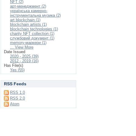
NFT (2)
арт-менеджмент (2)
українська камерно-
інструментальна музика (2)
art blockchain (1)
blockchain artists (1)
blockchain technologies (1)
charity NFT collection (1)
cлужбовий документ (1)
memory-маркери (1)
... View More
Date Issued
2020 - 2025 (39)
2012 - 2019 (16)
Has File(s)
Yes (55)
RSS Feeds
RSS 1.0
RSS 2.0
Atom