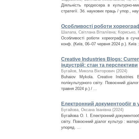
Діяльність продюсера в культурно-мис
стратегії. Зб. наукових праць / упор., нау
Особливості роботи хореограф
Шалапа, Світлана Віталіївна
;
Корисько, 
Особливості роботи хореографа в сучас
конф. (Київ, 06–07 червня 2024 р.). Київ 
Creative Industries Blogs: Curr
індустрій: стан та перспективи
Бугайов, Микола Вікторович
(
2024
)
Buhaiov Mykola. Creative Industries
полікультурного світу. Повоєнний діалог
травня 2024 р.) / ...
Електронний документообіг в 
Бугайова, Оксана Іванівна
(
2024
)
Бугайова О. І. Електронний документооб
світу. Повоєнний діалог культур : матер
упоряд. ...