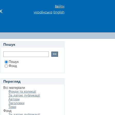
Ввійти
х
українська
English
Пошук
Пошук
Фонд
Перегляд
Всі матеріали
Фонди та колекції
За датою публикації
Автори
Заголовки
Теми
Фонд
За датою публикації