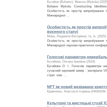
Бугайов (Buhaiov), Микола (Mykola)
(
202
Buhaiov Mykola. Constructing Identiti
Особистість як простір випробування 
Міжнародної ...
Особистість як простір випро
воєнного стану)
Мова, Людмила Вікторівна
;
та, ін.
(
2025
)
Особистість як простір випробування 
Міжнародної науково-практичної конференц
Голосові параметри невербаль
Бугайова, Оксана Іванівна
(
2024
)
Бугайова О. І. Голосові параметри не
сучасний науковий вимір : матеріали VII
страт. ком. ...
NFT як новий медіажанр крипт
Кравченко, Анастасія Ігорівна
(
НАКККіМ
Культурні та мистецькі студії 