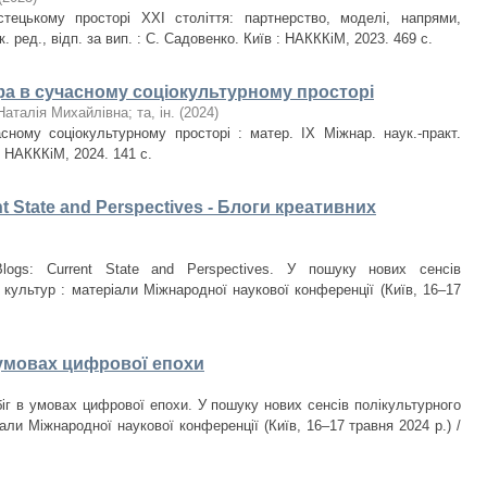
тецькому просторі ХХІ століття: партнерство, моделі, напрями,
к. ред., відп. за вип. : С. Садовенко. Київ : НАКККіМ, 2023. 469 с.
а в сучасному соціокультурному просторі
Наталія Михайлівна
;
та, ін.
(
2024
)
ному соціокультурному просторі : матер. ІХ Міжнар. наук.-практ.
: НАКККіМ, 2024. 141 с.
ent State and Perspectives - Блоги креативних
 Blogs: Current State and Perspectives. У пошуку нових сенсів
 культур : матеріали Міжнародної наукової конференції (Київ, 16–17
умовах цифрової епохи
іг в умовах цифрової епохи. У пошуку нових сенсів полікультурного
іали Міжнародної наукової конференції (Київ, 16–17 травня 2024 р.) /