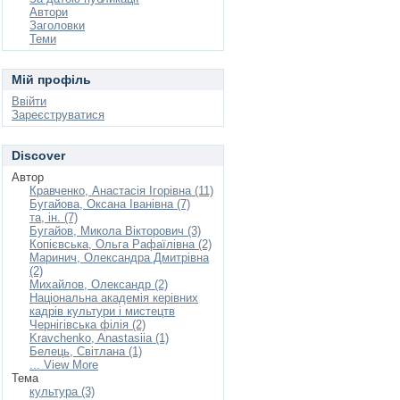
Автори
Заголовки
Теми
Мій профіль
Ввійти
Зареєструватися
Discover
Автор
Кравченко, Анастасія Ігорівна (11)
Бугайова, Оксана Іванівна (7)
та, ін. (7)
Бугайов, Микола Вікторович (3)
Копієвська, Ольга Рафаїлівна (2)
Маринич, Олександра Дмитрівна
(2)
Михайлов, Олександр (2)
Національна академія керівних
кадрів культури і мистецтв
Чернігівська філія (2)
Kravchenko, Anastasiia (1)
Белець, Світлана (1)
... View More
Тема
культура (3)