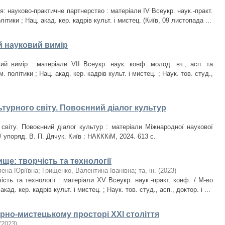
тя: науково-практичне партнерство : матеріали IV Всеукр. наук.-практ.
ітики ; Нац. акад. кер. кадрів культ. і мистец. (Київ, 09 листопада ...
й науковий вимір
ий вимір : матеріали VIІ Всеукр. наук. конф. молод. вч., асп. та
. політики ; Нац. акад. кер. кадрів культ. і мистец. ; Наук. тов. студ.,
ьтурного світу. Повоєнний діалог культур
 світу. Повоєнний діалог культур : матеріали Міжнародної наукової
/ упоряд. В. П. Дячук. Київ : НАКККіМ, 2024. 613 с.
е: творчість та технології
лена Юріївна
;
Грищенко, Валентина Іванівна
;
та, ін.
(
2023
)
сть та технології : матеріали XV Всеукр. наук.-практ. конф. / М-во
кад. кер. кадрів культ. і мистец. ; Наук. тов. студ., асп., доктор. і ...
рно-мистецькому просторі ХХІ століття
(
2023
)