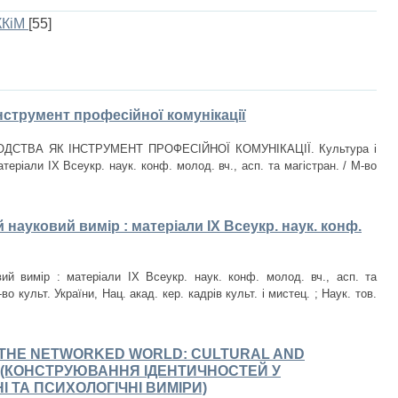
ККіМ
[55]
інструмент професійної комунікації
ВОДСТВА ЯК ІНСТРУМЕНТ ПРОФЕСІЙНОЇ КОМУНІКАЦІЇ. Культура і
теріали IX Всеукр. наук. конф. молод. вч., асп. та магістран. / М-во
 науковий вимір : матеріали IX Всеукр. наук. конф.
ий вимір : матеріали IX Всеукр. наук. конф. молод. вч., асп. та
во культ. України, Нац. акад. кер. кадрів культ. і мистец. ; Наук. тов.
N THE NETWORKED WORLD: CULTURAL AND
 (КОНСТРУЮВАННЯ ІДЕНТИЧНОСТЕЙ У
І ТА ПСИХОЛОГІЧНІ ВИМІРИ)