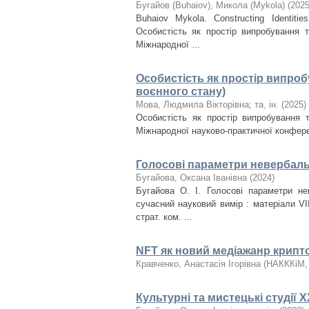
Бугайов (Buhaiov), Микола (Mykola)
(
202
Buhaiov Mykola. Constructing Identiti
Особистість як простір випробування 
Міжнародної ...
Особистість як простір випро
воєнного стану)
Мова, Людмила Вікторівна
;
та, ін.
(
2025
)
Особистість як простір випробування 
Міжнародної науково-практичної конференц
Голосові параметри невербаль
Бугайова, Оксана Іванівна
(
2024
)
Бугайова О. І. Голосові параметри не
сучасний науковий вимір : матеріали VII
страт. ком. ...
NFT як новий медіажанр крипт
Кравченко, Анастасія Ігорівна
(
НАКККіМ
Культурні та мистецькі студії 