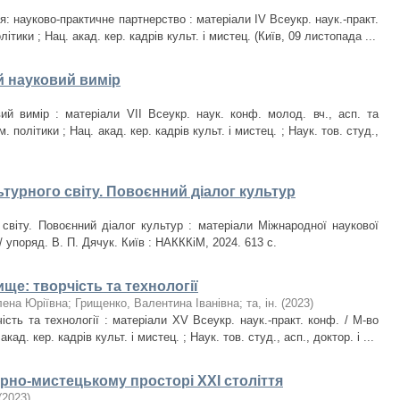
тя: науково-практичне партнерство : матеріали IV Всеукр. наук.-практ.
ітики ; Нац. акад. кер. кадрів культ. і мистец. (Київ, 09 листопада ...
й науковий вимір
ий вимір : матеріали VIІ Всеукр. наук. конф. молод. вч., асп. та
. політики ; Нац. акад. кер. кадрів культ. і мистец. ; Наук. тов. студ.,
ьтурного світу. Повоєнний діалог культур
 світу. Повоєнний діалог культур : матеріали Міжнародної наукової
/ упоряд. В. П. Дячук. Київ : НАКККіМ, 2024. 613 с.
е: творчість та технології
лена Юріївна
;
Грищенко, Валентина Іванівна
;
та, ін.
(
2023
)
сть та технології : матеріали XV Всеукр. наук.-практ. конф. / М-во
кад. кер. кадрів культ. і мистец. ; Наук. тов. студ., асп., доктор. і ...
рно-мистецькому просторі ХХІ століття
(
2023
)