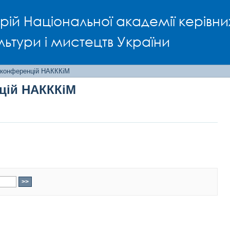
нцій НАКККіМ
рій Національної академії керівни
льтури і мистецтв України
 конференцій НАКККіМ
цій НАКККіМ