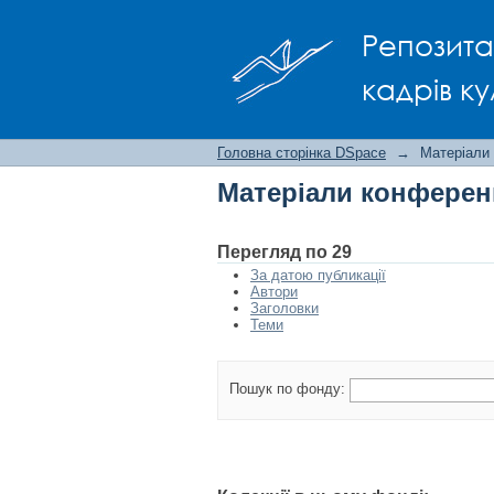
Матеріали конфере
Репозита
кадрів ку
Головна сторінка DSpace
→
Матеріали
Матеріали конферен
Перегляд по 29
За датою публикації
Автори
Заголовки
Теми
Пошук по фонду: