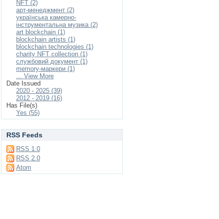
NFT (2)
арт-менеджмент (2)
українська камерно-
інструментальна музика (2)
art blockchain (1)
blockchain artists (1)
blockchain technologies (1)
charity NFT collection (1)
cлужбовий документ (1)
memory-маркери (1)
... View More
Date Issued
2020 - 2025 (39)
2012 - 2019 (16)
Has File(s)
Yes (55)
RSS Feeds
RSS 1.0
RSS 2.0
Atom