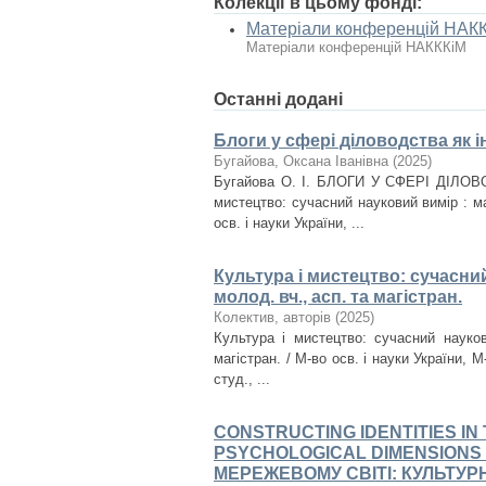
Колекції в цьому фонді:
Матеріали конференцій НАК
Матеріали конференцій НАКККіМ
Останні додані
Блоги у сфері діловодства як 
Бугайова, Оксана Іванівна
(
2025
)
Бугайова О. І. БЛОГИ У СФЕРІ ДІЛО
мистецтво: сучасний науковий вимір : ма
осв. і науки України, ...
Культура і мистецтво: сучасний
молод. вч., асп. та магістран.
Колектив, авторів
(
2025
)
Культура і мистецтво: сучасний науков
магістран. / М-во осв. і науки України, М-
студ., ...
CONSTRUCTING IDENTITIES I
PSYCHOLOGICAL DIMENSIONS
МЕРЕЖЕВОМУ СВІТІ: КУЛЬТУРН