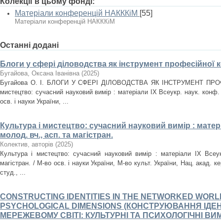
Колекції в цьому фонді:
Матеріали конференцій НАКККіМ
[55]
Матеріали конференцій НАКККіМ
Останні додані
Блоги у сфері діловодства як інструмент професійної к
Бугайова, Оксана Іванівна
(
2025
)
Бугайова О. І. БЛОГИ У СФЕРІ ДІЛОВОДСТВА ЯК ІНСТРУМЕНТ ПРОФ
мистецтво: сучасний науковий вимір : матеріали IX Всеукр. наук. конф. м
осв. і науки України, ...
Культура і мистецтво: сучасний науковий вимір : матері
молод. вч., асп. та магістран.
Колектив, авторів
(
2025
)
Культура і мистецтво: сучасний науковий вимір : матеріали IX Всеук
магістран. / М-во осв. і науки України, М-во культ. України, Нац. акад. ке
студ., ...
CONSTRUCTING IDENTITIES IN THE NETWORKED WORL
PSYCHOLOGICAL DIMENSIONS (КОНСТРУЮВАННЯ ІДЕ
МЕРЕЖЕВОМУ СВІТІ: КУЛЬТУРНІ ТА ПСИХОЛОГІЧНІ ВИМ