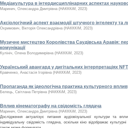
Медіакультура в інтердисциплінарних аспектах науко
Маринич, Олександра Дмитрівна
(
НАКККіМ
,
2023
)
Аксіологічний аспект взаємодії штучного інтелекту та
Охримович, Вікторія Олександрівна
(
НАКККІМ
,
2023
)
Музичне мистецтво Королівства Саудівська Аравія: пе
комунікації
Кулініч, Олена Володимирівна
(
НАКККіМ
,
2023
)
Український авангард у дигітальних інтерпретаціях NF
Кравченко, Анастасія Ігорівна
(
НАКККіМ
,
2023
)
Пропаганда як ідеологічна практика культурного вплив
Белець, Світлана Петрівна
(
НАКККіМ
,
2023
)
Вплив кінематографу на свідомість глядача
Маринич, Олександра Дмитрівна
(
НАКККіМ
,
2023
)
Дослідження актуалізує питання аудіовізуальної культури та впл
індивідуальну свідомість глядача, оскільки кіно відображає культурні 
також може формувати ...