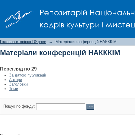
Матеріали конференцій НАКККіМ
Репозитарій Національно
кадрів культури і мисте
Головна сторінка DSpace
→
Матеріали конференцій НАКККіМ
Матеріали конференцій НАКККіМ
Перегляд по 29
За датою публикації
Автори
Заголовки
Теми
Пошук по фонду: