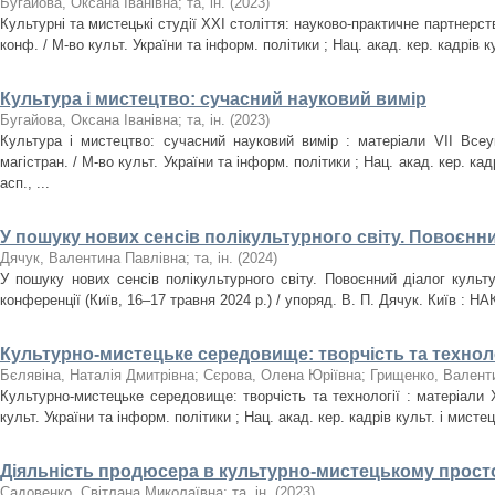
Бугайова, Оксана Іванівна
;
та, ін.
(
2023
)
Культурні та мистецькі студії ХХІ століття: науково-практичне партнерств
конф. / М-во культ. України та інформ. політики ; Нац. акад. кер. кадрів ку
Культура і мистецтво: сучасний науковий вимір
Бугайова, Оксана Іванівна
;
та, ін.
(
2023
)
Культура і мистецтво: сучасний науковий вимір : матеріали VIІ Всеук
магістран. / М-во культ. України та інформ. політики ; Нац. акад. кер. кадр
асп., ...
У пошуку нових сенсів полікультурного світу. Повоєнни
Дячук, Валентина Павлівна
;
та, ін.
(
2024
)
У пошуку нових сенсів полікультурного світу. Повоєнний діалог культ
конференції (Київ, 16–17 травня 2024 р.) / упоряд. В. П. Дячук. Київ : НА
Культурно-мистецьке середовище: творчість та техноло
Бєлявіна, Наталія Дмитрівна
;
Сєрова, Олена Юріївна
;
Грищенко, Валенти
Культурно-мистецьке середовище: творчість та технології : матеріали X
культ. України та інформ. політики ; Нац. акад. кер. кадрів культ. і мистец. 
Діяльність продюсера в культурно-мистецькому простор
Садовенко, Світлана Миколаївна
;
та, ін.
(
2023
)