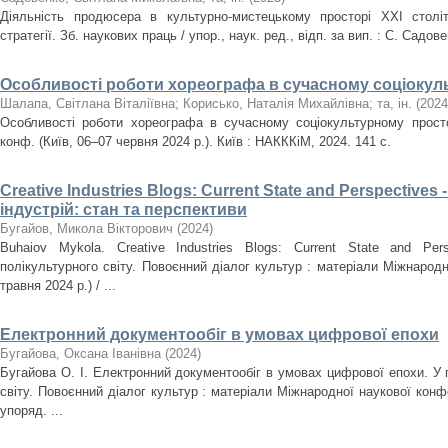
Діяльність продюсера в культурно-мистецькому просторі ХХІ століт
стратегії. Зб. наукових праць / упор., наук. ред., відп. за вип. : С. Садов
Особливості роботи хореографа в сучасному соціокул
Шалапа, Світлана Віталіївна
;
Корисько, Наталія Михайлівна
;
та, ін.
(
2024
Особливості роботи хореографа в сучасному соціокультурному простор
конф. (Київ, 06–07 червня 2024 р.). Київ : НАКККіМ, 2024. 141 с.
Creative Industries Blogs: Current State and Perspectives
індустрій: стан та перспективи
Бугайов, Микола Вікторович
(
2024
)
Buhaiov Mykola. Creative Industries Blogs: Current State and Pe
полікультурного світу. Повоєнний діалог культур : матеріали Міжнародн
травня 2024 р.) / ...
Електронний документообіг в умовах цифрової епохи
Бугайова, Оксана Іванівна
(
2024
)
Бугайова О. І. Електронний документообіг в умовах цифрової епохи. У 
світу. Повоєнний діалог культур : матеріали Міжнародної наукової конфер
упоряд. ...