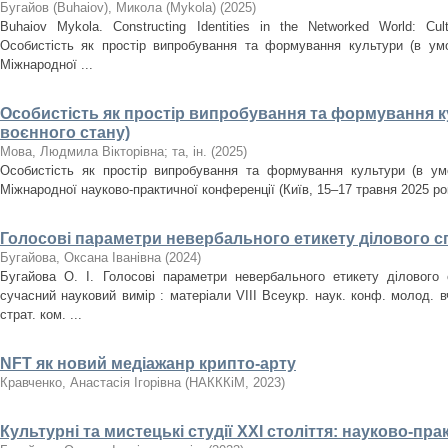
Бугайов (Buhaiov), Микола (Mykola)
(
2025
)
Buhaiov Mykola. Constructing Identities in the Networked World: Cul
Особистість як простір випробування та формування культури (в умо
Міжнародної ...
Особистість як простір випробування та формування к
воєнного стану)
Мова, Людмила Вікторівна
;
та, ін.
(
2025
)
Особистість як простір випробування та формування культури (в умо
Міжнародної науково-практичної конференції (Київ, 15–17 травня 2025 рок
Голосові параметри невербального етикету ділового с
Бугайова, Оксана Іванівна
(
2024
)
Бугайова О. І. Голосові параметри невербального етикету ділового 
сучасний науковий вимір : матеріали VIII Всеукр. наук. конф. молод. вч.
страт. ком. ...
NFT як новий медіажанр крипто-арту
Кравченко, Анастасія Ігорівна
(
НАКККіМ
,
2023
)
Культурні та мистецькі студії ХХІ століття: науково-пр