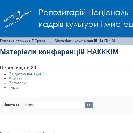
Матеріали конференцій НАКККіМ
Репозитарій Національно
кадрів культури і мисте
Головна сторінка DSpace
→
Матеріали конференцій НАКККіМ
Матеріали конференцій НАКККіМ
Перегляд по 29
За датою публикації
Автори
Заголовки
Теми
Пошук по фонду: