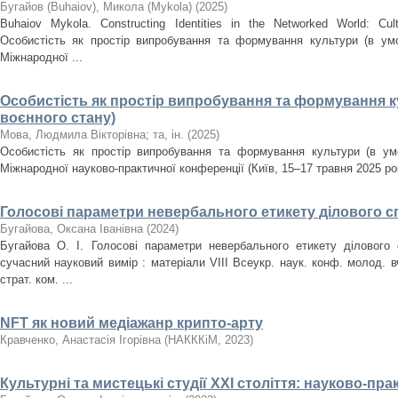
Бугайов (Buhaiov), Микола (Mykola)
(
2025
)
Buhaiov Mykola. Constructing Identities in the Networked World: Cul
Особистість як простір випробування та формування культури (в умо
Міжнародної ...
Особистість як простір випробування та формування к
воєнного стану)
Мова, Людмила Вікторівна
;
та, ін.
(
2025
)
Особистість як простір випробування та формування культури (в умо
Міжнародної науково-практичної конференції (Київ, 15–17 травня 2025 рок
Голосові параметри невербального етикету ділового с
Бугайова, Оксана Іванівна
(
2024
)
Бугайова О. І. Голосові параметри невербального етикету ділового 
сучасний науковий вимір : матеріали VIII Всеукр. наук. конф. молод. вч.
страт. ком. ...
NFT як новий медіажанр крипто-арту
Кравченко, Анастасія Ігорівна
(
НАКККіМ
,
2023
)
Культурні та мистецькі студії ХХІ століття: науково-пр