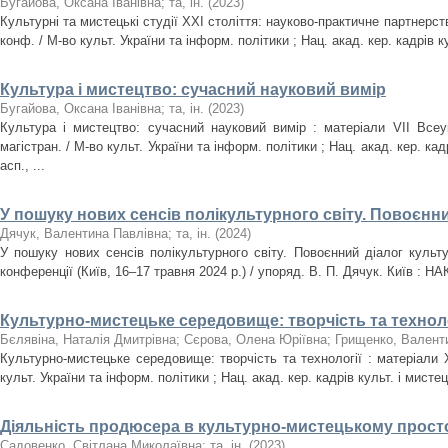
Бугайова, Оксана Іванівна
;
та, ін.
(
2023
)
Культурні та мистецькі студії ХХІ століття: науково-практичне партнерств
конф. / М-во культ. України та інформ. політики ; Нац. акад. кер. кадрів ку
Культура і мистецтво: сучасний науковий вимір
Бугайова, Оксана Іванівна
;
та, ін.
(
2023
)
Культура і мистецтво: сучасний науковий вимір : матеріали VIІ Всеук
магістран. / М-во культ. України та інформ. політики ; Нац. акад. кер. кадр
асп., ...
У пошуку нових сенсів полікультурного світу. Повоєнни
Дячук, Валентина Павлівна
;
та, ін.
(
2024
)
У пошуку нових сенсів полікультурного світу. Повоєнний діалог культ
конференції (Київ, 16–17 травня 2024 р.) / упоряд. В. П. Дячук. Київ : НА
Культурно-мистецьке середовище: творчість та техноло
Бєлявіна, Наталія Дмитрівна
;
Сєрова, Олена Юріївна
;
Грищенко, Валенти
Культурно-мистецьке середовище: творчість та технології : матеріали X
культ. України та інформ. політики ; Нац. акад. кер. кадрів культ. і мистец. 
Діяльність продюсера в культурно-мистецькому простор
Садовенко, Світлана Миколаївна
;
та, ін.
(
2023
)