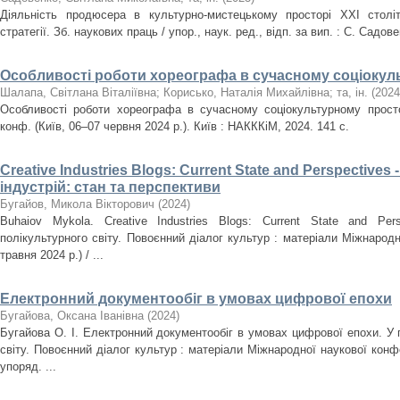
Діяльність продюсера в культурно-мистецькому просторі ХХІ століт
стратегії. Зб. наукових праць / упор., наук. ред., відп. за вип. : С. Садов
Особливості роботи хореографа в сучасному соціокул
Шалапа, Світлана Віталіївна
;
Корисько, Наталія Михайлівна
;
та, ін.
(
2024
Особливості роботи хореографа в сучасному соціокультурному простор
конф. (Київ, 06–07 червня 2024 р.). Київ : НАКККіМ, 2024. 141 с.
Creative Industries Blogs: Current State and Perspectives
індустрій: стан та перспективи
Бугайов, Микола Вікторович
(
2024
)
Buhaiov Mykola. Creative Industries Blogs: Current State and Pe
полікультурного світу. Повоєнний діалог культур : матеріали Міжнародн
травня 2024 р.) / ...
Електронний документообіг в умовах цифрової епохи
Бугайова, Оксана Іванівна
(
2024
)
Бугайова О. І. Електронний документообіг в умовах цифрової епохи. У 
світу. Повоєнний діалог культур : матеріали Міжнародної наукової конфер
упоряд. ...