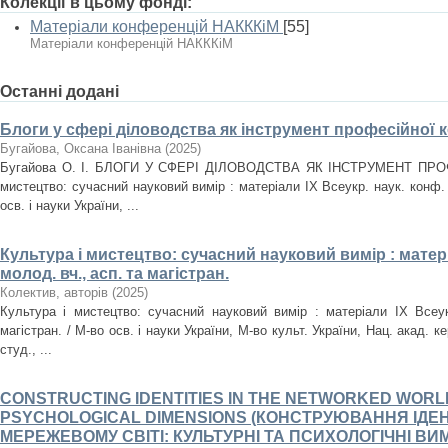
Колекції в цьому фонді:
Матеріали конференцій НАКККіМ
[55]
Матеріали конференцій НАКККіМ
Останні додані
Блоги у сфері діловодства як інструмент професійної к
Бугайова, Оксана Іванівна
(
2025
)
Бугайова О. І. БЛОГИ У СФЕРІ ДІЛОВОДСТВА ЯК ІНСТРУМЕНТ ПРОФ
мистецтво: сучасний науковий вимір : матеріали IX Всеукр. наук. конф. м
осв. і науки України, ...
Культура і мистецтво: сучасний науковий вимір : матері
молод. вч., асп. та магістран.
Колектив, авторів
(
2025
)
Культура і мистецтво: сучасний науковий вимір : матеріали IX Всеук
магістран. / М-во осв. і науки України, М-во культ. України, Нац. акад. ке
студ., ...
CONSTRUCTING IDENTITIES IN THE NETWORKED WORL
PSYCHOLOGICAL DIMENSIONS (КОНСТРУЮВАННЯ ІДЕ
МЕРЕЖЕВОМУ СВІТІ: КУЛЬТУРНІ ТА ПСИХОЛОГІЧНІ ВИМ