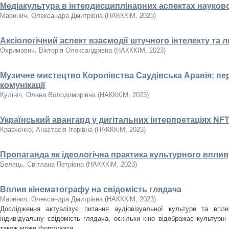
Медіакультура в інтердисциплінарних аспектах науко
Маринич, Олександра Дмитрівна
(
НАКККіМ
,
2023
)
Аксіологічний аспект взаємодії штучного інтелекту та
Охримович, Вікторія Олександрівна
(
НАКККІМ
,
2023
)
Музичне мистецтво Королівства Саудівська Аравія: пе
комунікації
Кулініч, Олена Володимирівна
(
НАКККіМ
,
2023
)
Український авангард у дигітальних інтерпретаціях NF
Кравченко, Анастасія Ігорівна
(
НАКККіМ
,
2023
)
Пропаганда як ідеологічна практика культурного вплив
Белець, Світлана Петрівна
(
НАКККіМ
,
2023
)
Вплив кінематографу на свідомість глядача
Маринич, Олександра Дмитрівна
(
НАКККіМ
,
2023
)
Дослідження актуалізує питання аудіовізуальної культури та впл
індивідуальну свідомість глядача, оскільки кіно відображає культурні 
також може формувати ...