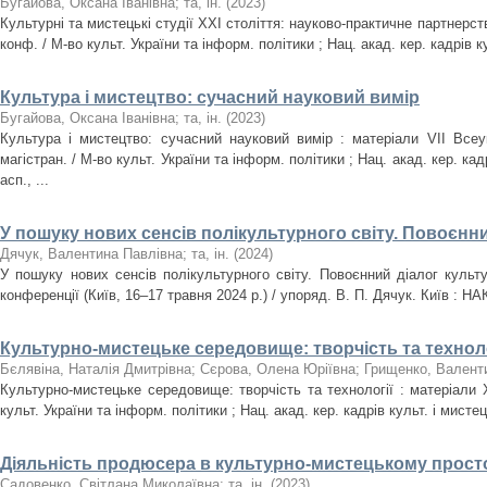
Бугайова, Оксана Іванівна
;
та, ін.
(
2023
)
Культурні та мистецькі студії ХХІ століття: науково-практичне партнерств
конф. / М-во культ. України та інформ. політики ; Нац. акад. кер. кадрів ку
Культура і мистецтво: сучасний науковий вимір
Бугайова, Оксана Іванівна
;
та, ін.
(
2023
)
Культура і мистецтво: сучасний науковий вимір : матеріали VIІ Всеук
магістран. / М-во культ. України та інформ. політики ; Нац. акад. кер. кадр
асп., ...
У пошуку нових сенсів полікультурного світу. Повоєнни
Дячук, Валентина Павлівна
;
та, ін.
(
2024
)
У пошуку нових сенсів полікультурного світу. Повоєнний діалог культ
конференції (Київ, 16–17 травня 2024 р.) / упоряд. В. П. Дячук. Київ : НА
Культурно-мистецьке середовище: творчість та техноло
Бєлявіна, Наталія Дмитрівна
;
Сєрова, Олена Юріївна
;
Грищенко, Валенти
Культурно-мистецьке середовище: творчість та технології : матеріали X
культ. України та інформ. політики ; Нац. акад. кер. кадрів культ. і мистец. 
Діяльність продюсера в культурно-мистецькому простор
Садовенко, Світлана Миколаївна
;
та, ін.
(
2023
)