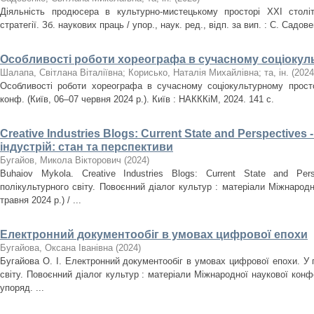
Діяльність продюсера в культурно-мистецькому просторі ХХІ століт
стратегії. Зб. наукових праць / упор., наук. ред., відп. за вип. : С. Садов
Особливості роботи хореографа в сучасному соціокул
Шалапа, Світлана Віталіївна
;
Корисько, Наталія Михайлівна
;
та, ін.
(
2024
Особливості роботи хореографа в сучасному соціокультурному простор
конф. (Київ, 06–07 червня 2024 р.). Київ : НАКККіМ, 2024. 141 с.
Creative Industries Blogs: Current State and Perspectives
індустрій: стан та перспективи
Бугайов, Микола Вікторович
(
2024
)
Buhaiov Mykola. Creative Industries Blogs: Current State and Pe
полікультурного світу. Повоєнний діалог культур : матеріали Міжнародн
травня 2024 р.) / ...
Електронний документообіг в умовах цифрової епохи
Бугайова, Оксана Іванівна
(
2024
)
Бугайова О. І. Електронний документообіг в умовах цифрової епохи. У 
світу. Повоєнний діалог культур : матеріали Міжнародної наукової конфер
упоряд. ...