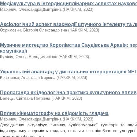
Медіакультура в інтердисциплінарних аспектах науко
Маринич, Олександра Дмитрівна
(
НАКККіМ
,
2023
)
Аксіологічний аспект взаємодії штучного інтелекту та
Охримович, Вікторія Олександрівна
(
НАКККІМ
,
2023
)
Музичне мистецтво Королівства Саудівська Аравія: пе
комунікації
Кулініч, Олена Володимирівна
(
НАКККіМ
,
2023
)
Український авангард у дигітальних інтерпретаціях NF
Кравченко, Анастасія Ігорівна
(
НАКККіМ
,
2023
)
Пропаганда як ідеологічна практика культурного вплив
Белець, Світлана Петрівна
(
НАКККіМ
,
2023
)
Вплив кінематографу на свідомість глядача
Маринич, Олександра Дмитрівна
(
НАКККіМ
,
2023
)
Дослідження актуалізує питання аудіовізуальної культури та впл
індивідуальну свідомість глядача, оскільки кіно відображає культурні 
також може формувати ...