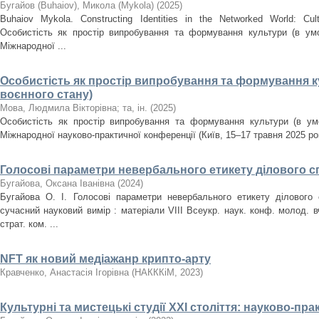
Бугайов (Buhaiov), Микола (Mykola)
(
2025
)
Buhaiov Mykola. Constructing Identities in the Networked World: Cul
Особистість як простір випробування та формування культури (в умо
Міжнародної ...
Особистість як простір випробування та формування к
воєнного стану)
Мова, Людмила Вікторівна
;
та, ін.
(
2025
)
Особистість як простір випробування та формування культури (в умо
Міжнародної науково-практичної конференції (Київ, 15–17 травня 2025 рок
Голосові параметри невербального етикету ділового с
Бугайова, Оксана Іванівна
(
2024
)
Бугайова О. І. Голосові параметри невербального етикету ділового 
сучасний науковий вимір : матеріали VIII Всеукр. наук. конф. молод. вч.
страт. ком. ...
NFT як новий медіажанр крипто-арту
Кравченко, Анастасія Ігорівна
(
НАКККіМ
,
2023
)
Культурні та мистецькі студії ХХІ століття: науково-пр