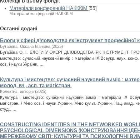
Колекції в цьому фонді:
Матеріали конференцій НАКККіМ
[55]
Матеріали конференцій НАКККіМ
Останні додані
Блоги у сфері діловодства як інструмент професійної к
Бугайова, Оксана Іванівна
(
2025
)
Бугайова О. І. БЛОГИ У СФЕРІ ДІЛОВОДСТВА ЯК ІНСТРУМЕНТ ПРОФ
мистецтво: сучасний науковий вимір : матеріали IX Всеукр. наук. конф. м
осв. і науки України, ...
Культура і мистецтво: сучасний науковий вимір : матері
молод. вч., асп. та магістран.
Колектив, авторів
(
2025
)
Культура і мистецтво: сучасний науковий вимір : матеріали IX Всеук
магістран. / М-во осв. і науки України, М-во культ. України, Нац. акад. ке
студ., ...
CONSTRUCTING IDENTITIES IN THE NETWORKED WORL
PSYCHOLOGICAL DIMENSIONS (КОНСТРУЮВАННЯ ІДЕ
МЕРЕЖЕВОМУ СВІТІ: КУЛЬТУРНІ ТА ПСИХОЛОГІЧНІ ВИМ