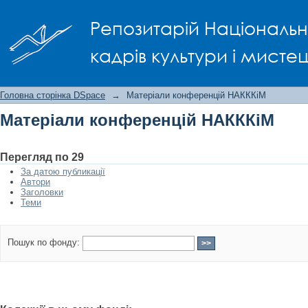
Матеріали конференцій НАКККіМ
Репозитарій Національно
кадрів культури і мисте
Головна сторінка DSpace
→
Матеріали конференцій НАКККіМ
Матеріали конференцій НАКККіМ
Перегляд по 29
За датою публикації
Автори
Заголовки
Теми
Пошук по фонду: