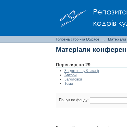
Матеріали конфере
Репозита
кадрів ку
Головна сторінка DSpace
→
Матеріали
Матеріали конферен
Перегляд по 29
За датою публикації
Автори
Заголовки
Теми
Пошук по фонду: