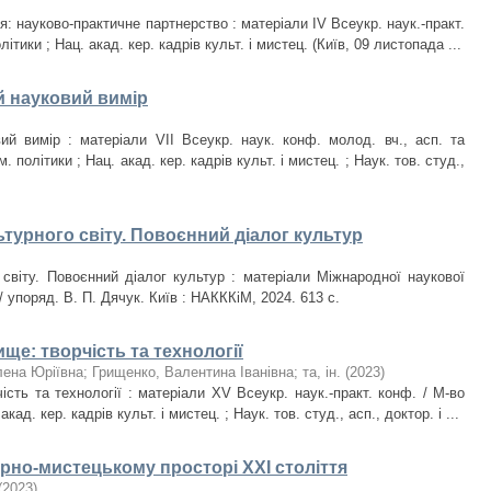
тя: науково-практичне партнерство : матеріали IV Всеукр. наук.-практ.
ітики ; Нац. акад. кер. кадрів культ. і мистец. (Київ, 09 листопада ...
й науковий вимір
ий вимір : матеріали VIІ Всеукр. наук. конф. молод. вч., асп. та
. політики ; Нац. акад. кер. кадрів культ. і мистец. ; Наук. тов. студ.,
ьтурного світу. Повоєнний діалог культур
 світу. Повоєнний діалог культур : матеріали Міжнародної наукової
/ упоряд. В. П. Дячук. Київ : НАКККіМ, 2024. 613 с.
е: творчість та технології
лена Юріївна
;
Грищенко, Валентина Іванівна
;
та, ін.
(
2023
)
сть та технології : матеріали XV Всеукр. наук.-практ. конф. / М-во
кад. кер. кадрів культ. і мистец. ; Наук. тов. студ., асп., доктор. і ...
рно-мистецькому просторі ХХІ століття
(
2023
)