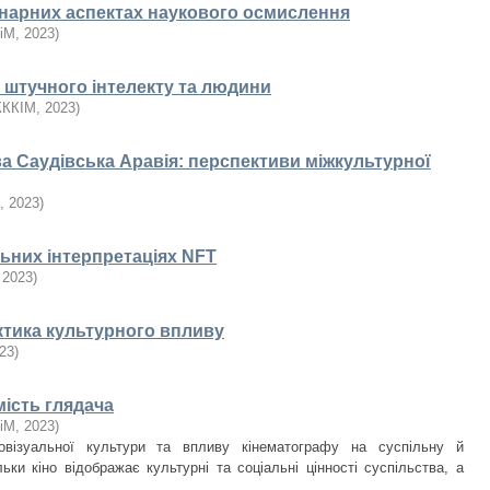
інарних аспектах наукового осмислення
іМ
,
2023
)
ї штучного інтелекту та людини
КККІМ
,
2023
)
а Саудівська Аравія: перспективи міжкультурної
,
2023
)
льних інтерпретаціях NFT
,
2023
)
ктика культурного впливу
23
)
мість глядача
іМ
,
2023
)
іовізуальної культури та впливу кінематографу на суспільну й
ьки кіно відображає культурні та соціальні цінності суспільства, а