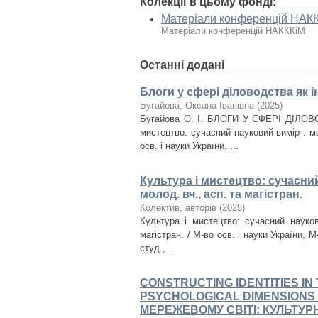
Колекції в цьому фонді:
Матеріали конференцій НАК
Матеріали конференцій НАКККіМ
Останні додані
Блоги у сфері діловодства як 
Бугайова, Оксана Іванівна
(
2025
)
Бугайова О. І. БЛОГИ У СФЕРІ ДІЛО
мистецтво: сучасний науковий вимір : ма
осв. і науки України, ...
Культура і мистецтво: сучасний
молод. вч., асп. та магістран.
Колектив, авторів
(
2025
)
Культура і мистецтво: сучасний науков
магістран. / М-во осв. і науки України, М-
студ., ...
CONSTRUCTING IDENTITIES I
PSYCHOLOGICAL DIMENSIONS
МЕРЕЖЕВОМУ СВІТІ: КУЛЬТУРН