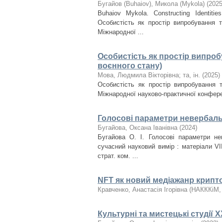
Бугайов (Buhaiov), Микола (Mykola)
(
202
Buhaiov Mykola. Constructing Identiti
Особистість як простір випробування 
Міжнародної ...
Особистість як простір випро
воєнного стану)
Мова, Людмила Вікторівна
;
та, ін.
(
2025
)
Особистість як простір випробування 
Міжнародної науково-практичної конференц
Голосові параметри невербаль
Бугайова, Оксана Іванівна
(
2024
)
Бугайова О. І. Голосові параметри не
сучасний науковий вимір : матеріали VII
страт. ком. ...
NFT як новий медіажанр крипт
Кравченко, Анастасія Ігорівна
(
НАКККіМ
Культурні та мистецькі студії 