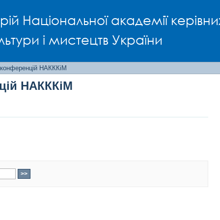
нцій НАКККіМ
рій Національної академії керівни
льтури і мистецтв України
 конференцій НАКККіМ
цій НАКККіМ