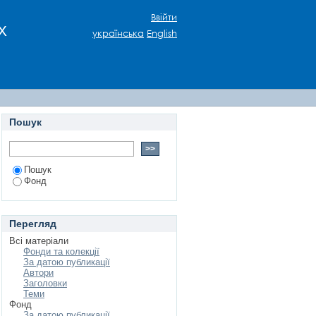
Ввійти
х
українська
English
Пошук
Пошук
Фонд
Перегляд
Всі матеріали
Фонди та колекції
За датою публикації
Автори
Заголовки
Теми
Фонд
За датою публикації