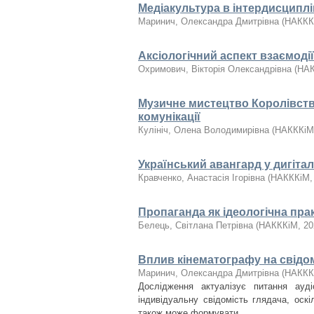
Медіакультура в інтердисципл
Маринич, Олександра Дмитрівна
(
НАККК
Аксіологічний аспект взаємоді
Охримович, Вікторія Олександрівна
(
НА
Музичне мистецтво Королівств
комунікації
Кулініч, Олена Володимирівна
(
НАКККіМ
Український авангард у дигіта
Кравченко, Анастасія Ігорівна
(
НАКККіМ
Пропаганда як ідеологічна пра
Белець, Світлана Петрівна
(
НАКККіМ
,
20
Вплив кінематографу на свідо
Маринич, Олександра Дмитрівна
(
НАККК
Дослідження актуалізує питання ауд
індивідуальну свідомість глядача, оскіл
також може формувати ...