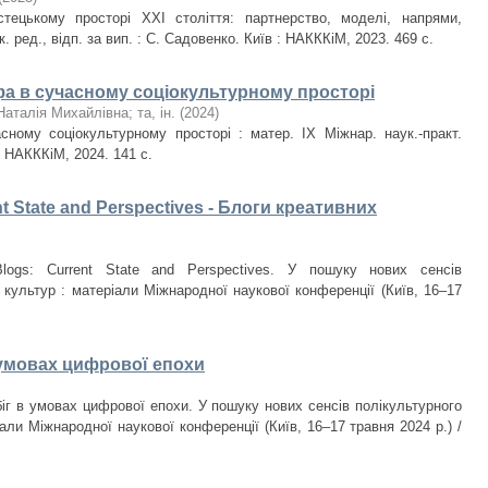
тецькому просторі ХХІ століття: партнерство, моделі, напрями,
к. ред., відп. за вип. : С. Садовенко. Київ : НАКККіМ, 2023. 469 с.
а в сучасному соціокультурному просторі
Наталія Михайлівна
;
та, ін.
(
2024
)
ному соціокультурному просторі : матер. ІХ Міжнар. наук.-практ.
: НАКККіМ, 2024. 141 с.
ent State and Perspectives - Блоги креативних
 Blogs: Current State and Perspectives. У пошуку нових сенсів
 культур : матеріали Міжнародної наукової конференції (Київ, 16–17
умовах цифрової епохи
іг в умовах цифрової епохи. У пошуку нових сенсів полікультурного
іали Міжнародної наукової конференції (Київ, 16–17 травня 2024 р.) /