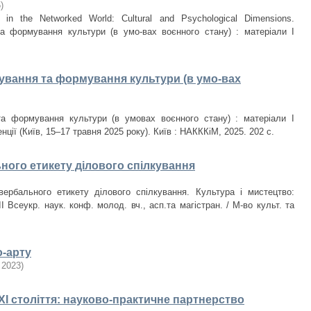
5
)
es in the Networked World: Cultural and Psychological Dimensions.
та формування культури (в умо-вах воєнного стану) : матеріали І
бування та формування культури (в умо-вах
та формування культури (в умовах воєнного стану) : матеріали І
ії (Київ, 15–17 травня 2025 року). Київ : НАКККіМ, 2025. 202 с.
ного етикету ділового спілкування
вербального етикету ділового спілкування. Культура і мистецтво:
I Всеукр. наук. конф. молод. вч., асп.та магістран. / М-во культ. та
о-арту
,
2023
)
ХХІ століття: науково-практичне партнерство