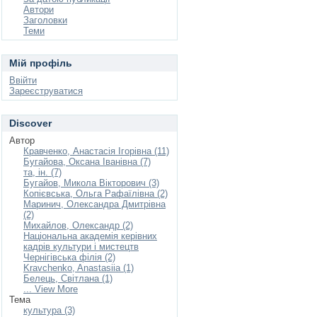
Автори
Заголовки
Теми
Мій профіль
Ввійти
Зареєструватися
Discover
Автор
Кравченко, Анастасія Ігорівна (11)
Бугайова, Оксана Іванівна (7)
та, ін. (7)
Бугайов, Микола Вікторович (3)
Копієвська, Ольга Рафаїлівна (2)
Маринич, Олександра Дмитрівна
(2)
Михайлов, Олександр (2)
Національна академія керівних
кадрів культури і мистецтв
Чернігівська філія (2)
Kravchenko, Anastasiia (1)
Белець, Світлана (1)
... View More
Тема
культура (3)