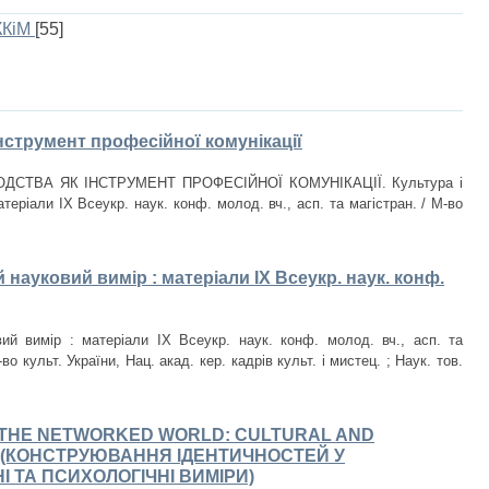
ККіМ
[55]
інструмент професійної комунікації
ВОДСТВА ЯК ІНСТРУМЕНТ ПРОФЕСІЙНОЇ КОМУНІКАЦІЇ. Культура і
теріали IX Всеукр. наук. конф. молод. вч., асп. та магістран. / М-во
 науковий вимір : матеріали IX Всеукр. наук. конф.
ий вимір : матеріали IX Всеукр. наук. конф. молод. вч., асп. та
во культ. України, Нац. акад. кер. кадрів культ. і мистец. ; Наук. тов.
N THE NETWORKED WORLD: CULTURAL AND
 (КОНСТРУЮВАННЯ ІДЕНТИЧНОСТЕЙ У
І ТА ПСИХОЛОГІЧНІ ВИМІРИ)