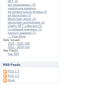
NFT (2)
арт-менеджмент (2)
українська камерно-
інструментальна музика (2)
art blockchain (1)
blockchain artists (1)
blockchain technologies (1)
charity NFT collection (1)
cлужбовий документ (1)
memory-маркери (1)
... View More
Date Issued
2020 - 2025 (39)
2012 - 2019 (16)
Has File(s)
Yes (55)
RSS Feeds
RSS 1.0
RSS 2.0
Atom