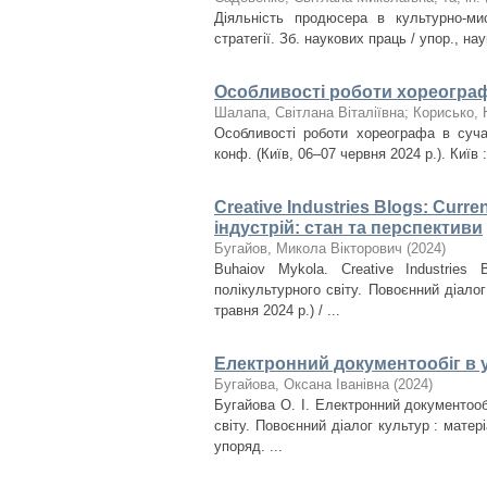
Діяльність продюсера в культурно-мис
стратегії. Зб. наукових праць / упор., нау
Особливості роботи хореограф
Шалапа, Світлана Віталіївна
;
Корисько, 
Особливості роботи хореографа в сучас
конф. (Київ, 06–07 червня 2024 р.). Київ 
Creative Industries Blogs: Curr
індустрій: стан та перспективи
Бугайов, Микола Вікторович
(
2024
)
Buhaiov Mykola. Creative Industries
полікультурного світу. Повоєнний діалог
травня 2024 р.) / ...
Електронний документообіг в 
Бугайова, Оксана Іванівна
(
2024
)
Бугайова О. І. Електронний документооб
світу. Повоєнний діалог культур : матер
упоряд. ...