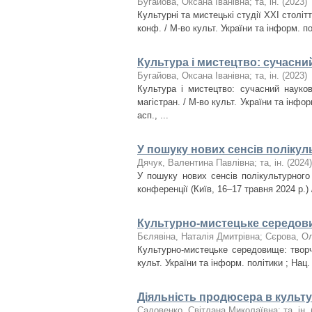
Бугайова, Оксана Іванівна
;
та, ін.
(
2023
)
Культурні та мистецькі студії ХХІ століт
конф. / М-во культ. України та інформ. пол
Культура і мистецтво: сучасни
Бугайова, Оксана Іванівна
;
та, ін.
(
2023
)
Культура і мистецтво: сучасний науков
магістран. / М-во культ. України та інформ
асп., ...
У пошуку нових сенсів полікул
Дячук, Валентина Павлівна
;
та, ін.
(
2024
)
У пошуку нових сенсів полікультурного
конференції (Київ, 16–17 травня 2024 р.) 
Культурно-мистецьке середовищ
Бєлявіна, Наталія Дмитрівна
;
Сєрова, О
Культурно-мистецьке середовище: творчі
культ. України та інформ. політики ; Нац. а
Діяльність продюсера в культу
Садовенко, Світлана Миколаївна
;
та, ін.