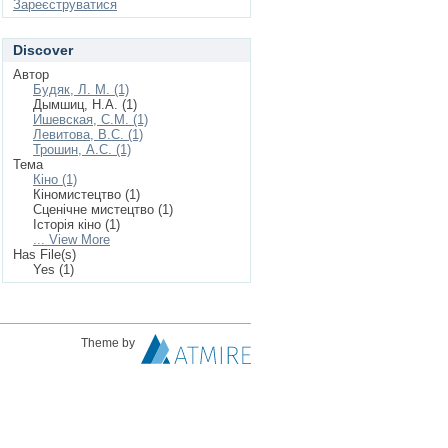
Зареєструватися
Discover
Автор
Будяк, Л. М. (1)
Дымшиц, Н.А. (1)
Ишевская, С.М. (1)
Левитова, B.C. (1)
Трошин, А.С. (1)
Тема
Кіно (1)
Кіномистецтво (1)
Сценічне мистецтво (1)
Історія кіно (1)
... View More
Has File(s)
Yes (1)
Theme by