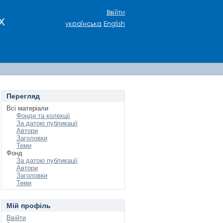
Ввійти
х
українська
English
Перегляд
Всі матеріали
Фонди та колекції
За датою публикації
Автори
Заголовки
Теми
Фонд
За датою публикації
Автори
Заголовки
Теми
Мій профіль
Ввійти