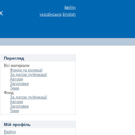
Ввійти
х
українська
English
Перегляд
Всі матеріали
Фонди та колекції
За датою публикації
Автори
Заголовки
Теми
Фонд
За датою публикації
Автори
Заголовки
Теми
Мій профіль
Ввійти