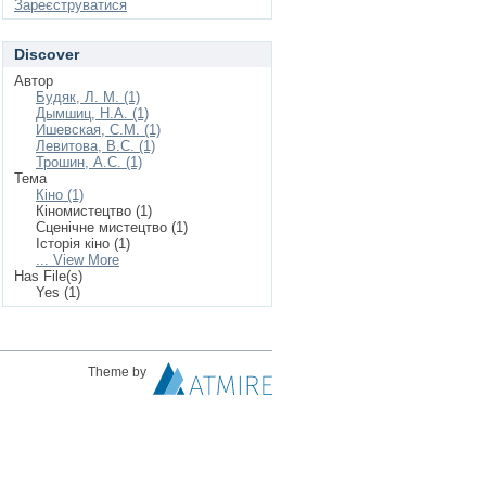
Зареєструватися
Discover
Автор
Будяк, Л. М. (1)
Дымшиц, Н.А. (1)
Ишевская, С.М. (1)
Левитова, B.C. (1)
Трошин, А.С. (1)
Тема
Кіно (1)
Кіномистецтво (1)
Сценічне мистецтво (1)
Історія кіно (1)
... View More
Has File(s)
Yes (1)
Theme by