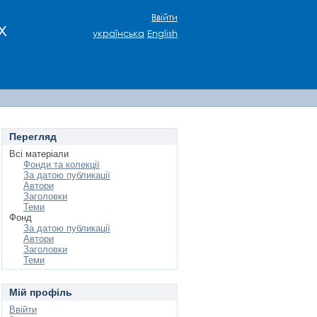
Ввійти
х
українська
English
Перегляд
Всі матеріали
Фонди та колекції
За датою публикації
Автори
Заголовки
Теми
Фонд
За датою публикації
Автори
Заголовки
Теми
Мій профіль
Ввійти