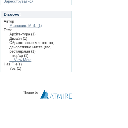
Зареєструватися
Discover
Автор
Матюшин, М.В. (1)
Тема
Архітектура (1)
Дизайн (1)
Образотворче мистецтво,
декоративне мистецтво,
реставрація (1)
Інтер'єр (1)
... View More
Has File(s)
Yes (1)
Theme by