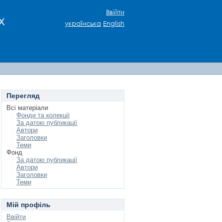
Ввійти
х
українська
English
Перегляд
Всі матеріали
Фонди та колекції
За датою публикації
Автори
Заголовки
Теми
Фонд
За датою публикації
Автори
Заголовки
Теми
Мій профіль
Ввійти