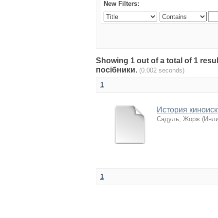
New Filters:
Showing 1 out of a total of 1 re
посібники.
(0.002 seconds)
1
История киноиск
Садуль, Жорж
(
Инли
1