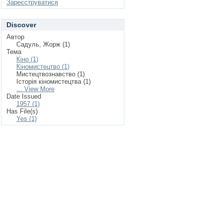
Зареєструватися
Discover
Автор
Садуль, Жорж (1)
Тема
Кіно (1)
Кіномистецтво (1)
Мистецтвознавство (1)
Історія кіномистецтва (1)
... View More
Date Issued
1957 (1)
Has File(s)
Yes (1)