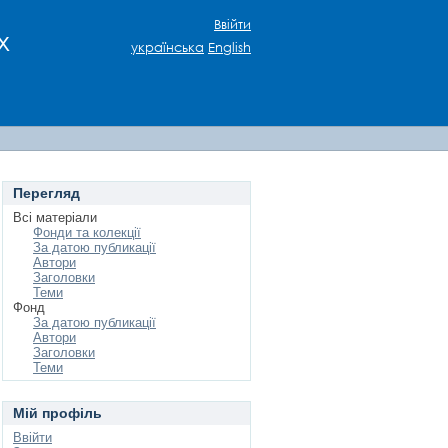
Ввійти
х
українська
English
Перегляд
Всі матеріали
Фонди та колекції
За датою публикації
Автори
Заголовки
Теми
Фонд
За датою публикації
Автори
Заголовки
Теми
Мій профіль
Ввійти