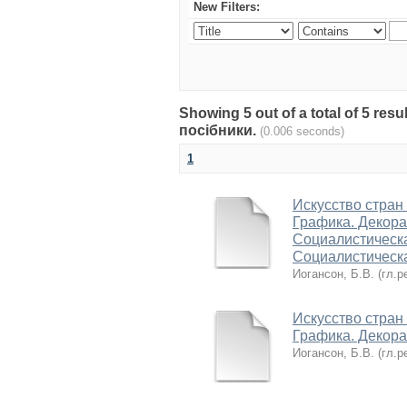
New Filters:
Showing 5 out of a total of 5 re
посібники.
(0.006 seconds)
1
Искусство стран
Графика. Декора
Социалистическа
Социалистическ
Иогансон, Б.В. (гл.р
Искусство стран
Графика. Декора
Иогансон, Б.В. (гл.р