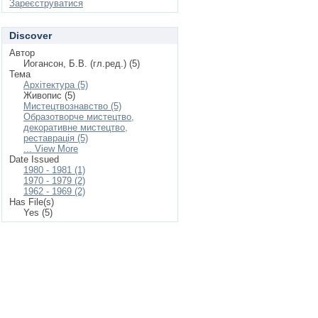
Зареєструватися
Discover
Автор
Иогансон, Б.В. (гл.ред.) (5)
Тема
Архітектура (5)
Живопис (5)
Мистецтвознавство (5)
Образотворче мистецтво,
декоративне мистецтво,
реставрація (5)
... View More
Date Issued
1980 - 1981 (1)
1970 - 1979 (2)
1962 - 1969 (2)
Has File(s)
Yes (5)