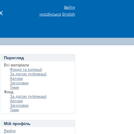
Ввійти
х
українська
English
Перегляд
Всі матеріали
Фонди та колекції
За датою публикації
Автори
Заголовки
Теми
Фонд
За датою публикації
Автори
Заголовки
Теми
Мій профіль
Ввійти