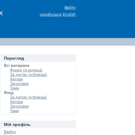
Ввійти
х
українська
English
Перегляд
Всі матеріали
Фонди та колекції
За датою публикації
Автори
Заголовки
Теми
Фонд
За датою публикації
Автори
Заголовки
Теми
Мій профіль
Ввійти