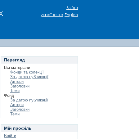
Ввійти
х
українська
English
Перегляд
Всі матеріали
Фонди та колекції
За датою публикації
Автори
Заголовки
Теми
Фонд
За датою публикації
Автори
Заголовки
Теми
Мій профіль
Ввійти