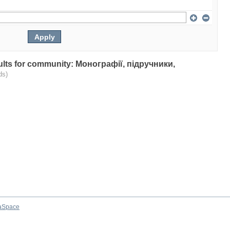
esults for community: Монографії, підручники,
ds)
aSpace