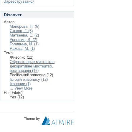
Зареєструватися
Discover
Автор
Майорова, Н. (6)
Скоков, Г. (6)
Матвеева, Е. (2)
Роньшин, В. (2)
Голицына, И. (1)
Ракова, М. (1)
Тема
Живопис (12)
Образотворче мистецтво,
декоративне мистецтво,
реставрація (12)
Російський живопис (12)
Історія живопису (12)
Іконопис (1)
... View More
Has File(s)
Yes (12)
Theme by