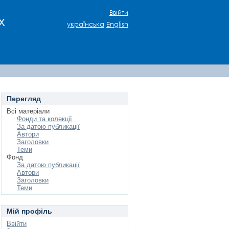
Ввійти
х
українська
English
Перегляд
Всі матеріали
Фонди та колекції
За датою публикації
Автори
Заголовки
Теми
Фонд
За датою публикації
Автори
Заголовки
Теми
Мій профіль
Ввійти