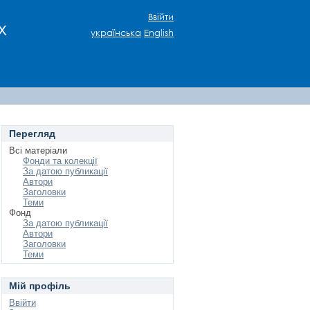
Ввійти
х
українська
English
Перегляд
Всі матеріали
Фонди та колекції
За датою публикації
Автори
Заголовки
Теми
Фонд
За датою публикації
Автори
Заголовки
Теми
Мій профіль
Ввійти