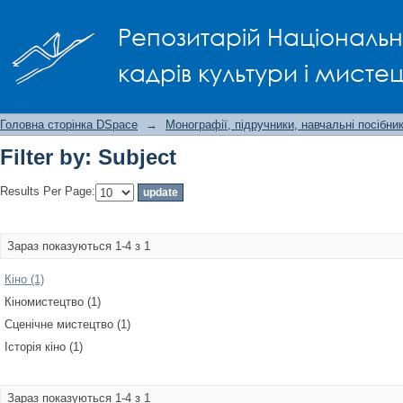
Filter by: Subject
Репозитарій Національно
кадрів культури і мисте
Головна сторінка DSpace
→
Монографії, підручники, навчальні посібни
Filter by: Subject
Results Per Page:
Зараз показуються 1-4 з 1
Кіно (1)
Кіномистецтво (1)
Сценічне мистецтво (1)
Історія кіно (1)
Зараз показуються 1-4 з 1