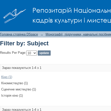
Filter by: Subject
Репозитарій Національно
кадрів культури і мисте
Головна сторінка DSpace
→
Монографії, підручники, навчальні посібни
Filter by: Subject
Results Per Page:
Зараз показуються 1-4 з 1
Кіно (1)
Кіномистецтво (1)
Сценічне мистецтво (1)
Історія кіно (1)
Зараз показуються 1-4 з 1