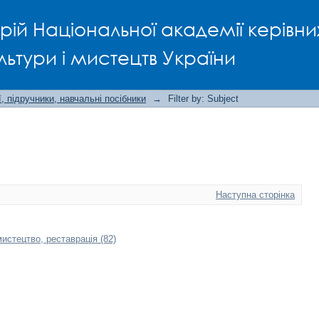
рій Національної академії керівни
льтури і мистецтв України
, підручники, навчальні посібники
→
Filter by: Subject
Наступна сторінка
истецтво, реставрація (82)