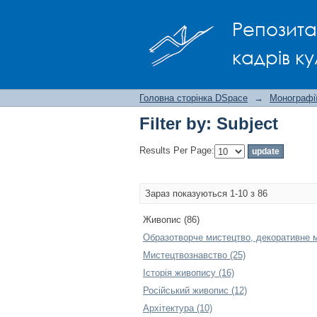
Filter by: Subject
Репозита
кадрів ку
Головна сторінка DSpace
→
Монографії
Filter by: Subject
Results Per Page:
Зараз показуються 1-10 з 86
Живопис (86)
Образотворче мистецтво, декоративне м
Мистецтвознавство (25)
Історія живопису (16)
Російський живопис (12)
Архітектура (10)