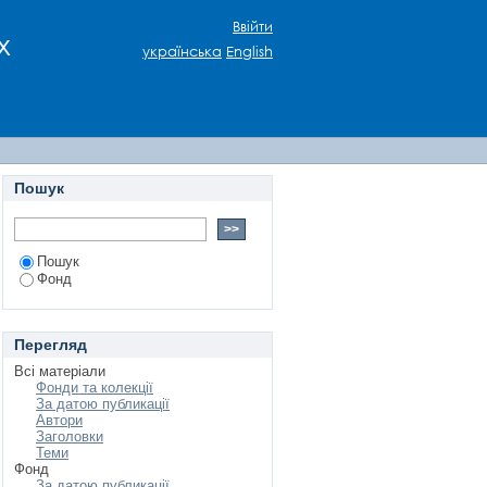
Ввійти
х
українська
English
Пошук
Пошук
Фонд
Перегляд
Всі матеріали
Фонди та колекції
За датою публикації
Автори
Заголовки
Теми
Фонд
За датою публикації