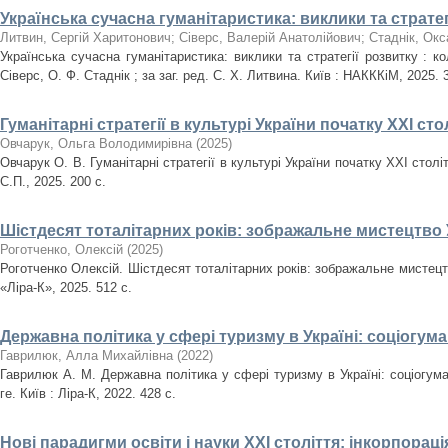
Українська сучасна гуманітаристика: виклики та стратег
Литвин, Сергій Харитонович
;
Сіверс, Валерій Анатолійович
;
Стаднік, Окс
Українська сучасна гуманітаристика: виклики та стратегії розвитку : к
Сіверс, О. Ф. Стаднік ; за заг. ред. С. Х. Литвина. Київ : НАКККіМ, 2025. 
Гуманітарні стратегії в культурі України початку ХХІ сто
Овчарук, Ольга Володимирівна
(
2025
)
Овчарук О. В. Гуманітарні стратегії в культурі України початку ХХІ стол
С.П., 2025. 200 с.
Шістдесят тоталітарних років: зображальне мистецтво У
Роготченко, Олексій
(
2025
)
Роготченко Олексій. Шістдесят тоталітарних років: зображальне мистецтв
«Ліра-К», 2025. 512 с.
Державна політика у сфері туризму в Україні: соціогум
Гаврилюк, Алла Михайлівна
(
2022
)
Гаврилюк А. М. Державна політика у сфері туризму в Україні: соціогума
ге. Київ : Ліра-К, 2022. 428 с.
Нові парадигми освіти і науки ХХІ століття: інкорпорац