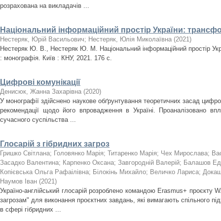
розрахована на викладачів ...
Національний інформаційний простір України: трансфор
Нестеряк, Юрій Васильович
;
Нестеряк, Юлія Миколаївна
(
2021
)
Нестеряк Ю. В., Нестеряк Ю. М. Національний інформаційний простір Укр
: монографія. Київ : КНУ, 2021. 176 с.
Цифрові комунікації
Денисюк, Жанна Захарівна
(
2020
)
У монографії здійснено наукове обґрунтування теоретичних засад цифро
рекомендації щодо його впровадження в Україні. Проаналізовано впл
сучасного суспільства ...
Глосарій з гібридних загроз
Гришко Світлана
;
Головянко Марія
;
Титаренко Марія
;
Чех Мирослава
;
Ва
Засадко Валентина
;
Карпенко Оксана
;
Завгородній Валерій
;
Балашов Ед
Копієвська Ольга Рафаілівна
;
Білокінь Михайло
;
Величко Лариса
;
Докаш
Наумов Іван
(
2021
)
Україно-англійський глосарій розроблено командою Erasmus+ проєкту W
загрозам" для виконання проєктних завдань, які вимагають спільного пі
в сфері гібридних ...