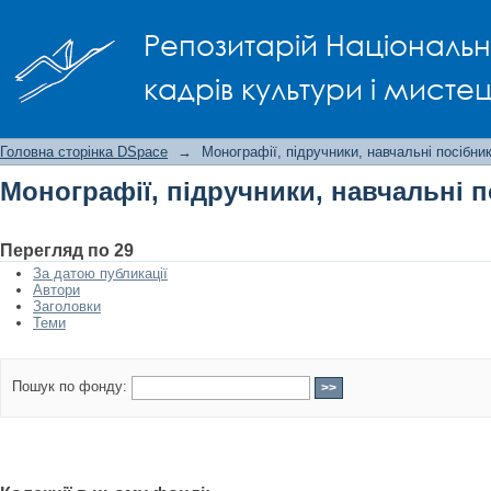
Монографії, підручники, навчальні п
Репозитарій Національно
кадрів культури і мисте
Головна сторінка DSpace
→
Монографії, підручники, навчальні посібни
Монографії, підручники, навчальні 
Перегляд по 29
За датою публикації
Автори
Заголовки
Теми
Пошук по фонду: