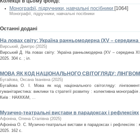
Колекції в цьому фонді:
Монографії, підручники, навчальні посібники
[1064]
Монографії, підручники, навчальні посібники
Останні додані
На ловах світу: Україна ранньомодерна (XV – середина X
Вирський, Дмитро
(
2025
)
Вирський Д. На ловах світу: Україна ранньомодерна (XV – середина XІ
2025. 304 с. ; іл.
МОВА ЯК КОД НАЦІОНАЛЬНОГО СВІТОГЛЯДУ: ЛІНГВО
Бугайова, Оксана Іванівна
(
2025
)
Бугайова О. І. Мова як код національного світогляду: лінгвомент
гуманітаристика: виклики та стратегії розвитку : колективна монографія /
Київ : НАКККіМ, ...
Музично-театральні вистави в парадоксах і рефлексіях
Афоніна, Олена Сталівна
(
2025
)
Афоніна О. С. Музично-театральні вистави в парадоксах і рефлексіях :
2025. 162 с.