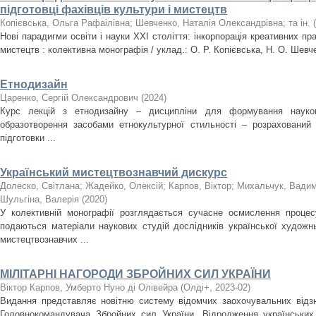
підготовці фахівців культури і мистецтв
Копієвська, Ольга Рафаілівна
;
Шевченко, Наталія Олександрівна
;
та ін.
(
Нові парадигми освіти і науки ХХІ століття: інкорпорація креативних пра
мистецтв : колективна монографія / уклад.: О. Р. Копієвська, Н. О. Шевче
Етнодизайн
Царенко, Сергій Олександрович
(
2024
)
Курс лекцій з етнодизайну – дисципліни для формування науков
образотворення засобами етнокультурної стильності – розрахований 
підготовки ...
Український мистецтвознавчий дискурс
Долеско, Світлана
;
Жадейко, Олексій
;
Карпов, Віктор
;
Михальчук, Вади
Шульгіна, Валерія
(
2020
)
У колективній монографії розглядається сучасне осмислення процесу
подаються матеріали наукових студій дослідників української художнь
мистецтвознавчих ...
МІЛІТАРНІ НАГОРОДИ ЗБРОЙНИХ СИЛ УКРАЇНИ
Віктор Карпов, Умберто Нуно ді Олівейра
(
Олді+
,
2023-02
)
Видання представляє новітню систему відомчих заохочувальних відзн
Головнокомандувача Збройних сил України. Відродження українських 