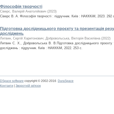
Філософія творчості
Сіверс, Валерій Анатолійович
(
2023
)
Сіверс В. А. Філософія творчості : підручник. Київ : НАКККіМ, 2023. 292 
Підготовка дослідницького проєкту та презентація рез
досліджень
Литвин, Сергій Харитонович
;
Добровольська, Вікторія Василівна
(
2022
)
Литвин С. Х., Добровольська В. В.Підготовка дослідницького проєкту 
досліджень : підручник. Київ : НАКККіМ, 2022. 253 с.
DSpace software
copyright © 2002-2016
DuraSpace
Контакти
|
Зворотній зв'язок