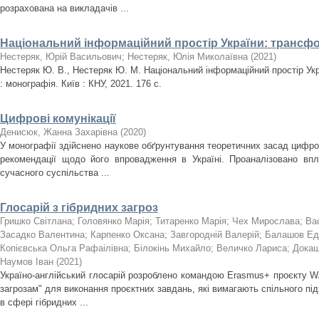
розрахована на викладачів ...
Національний інформаційний простір України: трансфор
Нестеряк, Юрій Васильович
;
Нестеряк, Юлія Миколаївна
(
2021
)
Нестеряк Ю. В., Нестеряк Ю. М. Національний інформаційний простір Укр
: монографія. Київ : КНУ, 2021. 176 с.
Цифрові комунікації
Денисюк, Жанна Захарівна
(
2020
)
У монографії здійснено наукове обґрунтування теоретичних засад цифро
рекомендації щодо його впровадження в Україні. Проаналізовано впл
сучасного суспільства ...
Глосарій з гібридних загроз
Гришко Світлана
;
Головянко Марія
;
Титаренко Марія
;
Чех Мирослава
;
Ва
Засадко Валентина
;
Карпенко Оксана
;
Завгородній Валерій
;
Балашов Ед
Копієвська Ольга Рафаілівна
;
Білокінь Михайло
;
Величко Лариса
;
Докаш
Наумов Іван
(
2021
)
Україно-англійський глосарій розроблено командою Erasmus+ проєкту W
загрозам" для виконання проєктних завдань, які вимагають спільного пі
в сфері гібридних ...