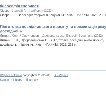
Філософія творчості
Сіверс, Валерій Анатолійович
(
2023
)
Сіверс В. А. Філософія творчості : підручник. Київ : НАКККіМ, 2023. 292 
Підготовка дослідницького проєкту та презентація рез
досліджень
Литвин, Сергій Харитонович
;
Добровольська, Вікторія Василівна
(
2022
)
Литвин С. Х., Добровольська В. В.Підготовка дослідницького проєкту 
досліджень : підручник. Київ : НАКККіМ, 2022. 253 с.
DSpace software
copyright © 2002-2016
DuraSpace
Контакти
|
Зворотній зв'язок