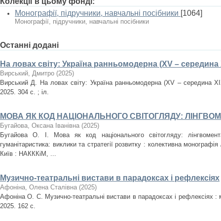
Колекції в цьому фонді:
Монографії, підручники, навчальні посібники
[1064]
Монографії, підручники, навчальні посібники
Останні додані
На ловах світу: Україна ранньомодерна (XV – середина X
Вирський, Дмитро
(
2025
)
Вирський Д. На ловах світу: Україна ранньомодерна (XV – середина XІ
2025. 304 с. ; іл.
МОВА ЯК КОД НАЦІОНАЛЬНОГО СВІТОГЛЯДУ: ЛІНГВО
Бугайова, Оксана Іванівна
(
2025
)
Бугайова О. І. Мова як код національного світогляду: лінгвомент
гуманітаристика: виклики та стратегії розвитку : колективна монографія /
Київ : НАКККіМ, ...
Музично-театральні вистави в парадоксах і рефлексіях
Афоніна, Олена Сталівна
(
2025
)
Афоніна О. С. Музично-театральні вистави в парадоксах і рефлексіях :
2025. 162 с.