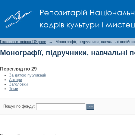
Монографії, підручники, навчальні п
Репозитарій Національно
кадрів культури і мисте
Головна сторінка DSpace
→
Монографії, підручники, навчальні посібни
Монографії, підручники, навчальні 
Перегляд по 29
За датою публикації
Автори
Заголовки
Теми
Пошук по фонду: