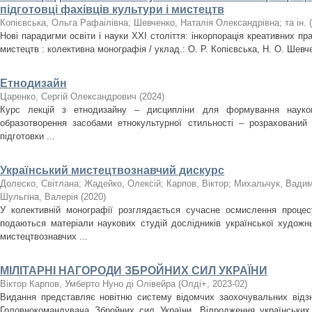
підготовці фахівців культури і мистецтв
Копієвська, Ольга Рафаілівна
;
Шевченко, Наталія Олександрівна
;
та ін.
(
Нові парадигми освіти і науки ХХІ століття: інкорпорація креативних пра
мистецтв : колективна монографія / уклад.: О. Р. Копієвська, Н. О. Шевче
Етнодизайн
Царенко, Сергій Олександрович
(
2024
)
Курс лекцій з етнодизайну – дисципліни для формування науков
образотворення засобами етнокультурної стильності – розрахований 
підготовки ...
Український мистецтвознавчий дискурс
Долеско, Світлана
;
Жадейко, Олексій
;
Карпов, Віктор
;
Михальчук, Вади
Шульгіна, Валерія
(
2020
)
У колективній монографії розглядається сучасне осмислення процесу
подаються матеріали наукових студій дослідників української художнь
мистецтвознавчих ...
МІЛІТАРНІ НАГОРОДИ ЗБРОЙНИХ СИЛ УКРАЇНИ
Віктор Карпов, Умберто Нуно ді Олівейра
(
Олді+
,
2023-02
)
Видання представляє новітню систему відомчих заохочувальних відзн
Головнокомандувача Збройних сил України. Відродження українських 