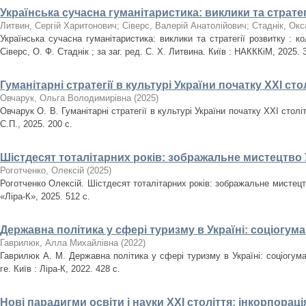
Українська сучасна гуманітаристика: виклики та стратег
Литвин, Сергій Харитонович
;
Сіверс, Валерій Анатолійович
;
Стаднік, Окс
Українська сучасна гуманітаристика: виклики та стратегії розвитку : к
Сіверс, О. Ф. Стаднік ; за заг. ред. С. Х. Литвина. Київ : НАКККіМ, 2025. 
Гуманітарні стратегії в культурі України початку ХХІ сто
Овчарук, Ольга Володимирівна
(
2025
)
Овчарук О. В. Гуманітарні стратегії в культурі України початку ХХІ стол
С.П., 2025. 200 с.
Шістдесят тоталітарних років: зображальне мистецтво У
Роготченко, Олексій
(
2025
)
Роготченко Олексій. Шістдесят тоталітарних років: зображальне мистецтв
«Ліра-К», 2025. 512 с.
Державна політика у сфері туризму в Україні: соціогум
Гаврилюк, Алла Михайлівна
(
2022
)
Гаврилюк А. М. Державна політика у сфері туризму в Україні: соціогума
ге. Київ : Ліра-К, 2022. 428 с.
Нові парадигми освіти і науки ХХІ століття: інкорпорац