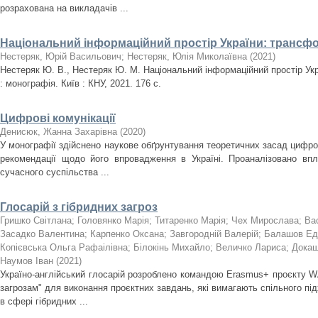
розрахована на викладачів ...
Національний інформаційний простір України: трансфор
Нестеряк, Юрій Васильович
;
Нестеряк, Юлія Миколаївна
(
2021
)
Нестеряк Ю. В., Нестеряк Ю. М. Національний інформаційний простір Укр
: монографія. Київ : КНУ, 2021. 176 с.
Цифрові комунікації
Денисюк, Жанна Захарівна
(
2020
)
У монографії здійснено наукове обґрунтування теоретичних засад цифро
рекомендації щодо його впровадження в Україні. Проаналізовано впл
сучасного суспільства ...
Глосарій з гібридних загроз
Гришко Світлана
;
Головянко Марія
;
Титаренко Марія
;
Чех Мирослава
;
Ва
Засадко Валентина
;
Карпенко Оксана
;
Завгородній Валерій
;
Балашов Ед
Копієвська Ольга Рафаілівна
;
Білокінь Михайло
;
Величко Лариса
;
Докаш
Наумов Іван
(
2021
)
Україно-англійський глосарій розроблено командою Erasmus+ проєкту W
загрозам" для виконання проєктних завдань, які вимагають спільного пі
в сфері гібридних ...