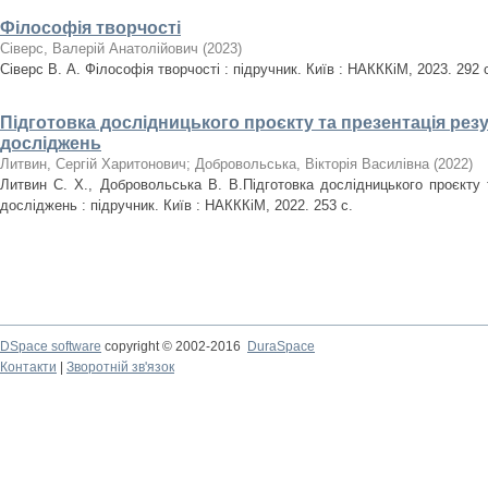
Філософія творчості
Сіверс, Валерій Анатолійович
(
2023
)
Сіверс В. А. Філософія творчості : підручник. Київ : НАКККіМ, 2023. 292 
Підготовка дослідницького проєкту та презентація рез
досліджень
Литвин, Сергій Харитонович
;
Добровольська, Вікторія Василівна
(
2022
)
Литвин С. Х., Добровольська В. В.Підготовка дослідницького проєкту 
досліджень : підручник. Київ : НАКККіМ, 2022. 253 с.
DSpace software
copyright © 2002-2016
DuraSpace
Контакти
|
Зворотній зв'язок