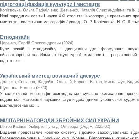
підготовці фахівців культури і мистецтв
Копієвська, Ольга Рафаілівна
;
Шевченко, Наталія Олександрівна
;
та ін.
(
Нові парадигми освіти і науки ХХІ століття: інкорпорація креативних пра
мистецтв : колективна монографія / уклад.: О. Р. Копієвська, Н. О. Шевче
Етнодизайн
Царенко, Сергій Олександрович
(
2024
)
Курс лекцій з етнодизайну – дисципліни для формування науков
образотворення засобами етнокультурної стильності – розрахований 
підготовки ...
Український мистецтвознавчий дискурс
Долеско, Світлана
;
Жадейко, Олексій
;
Карпов, Віктор
;
Михальчук, Вади
Шульгіна, Валерія
(
2020
)
У колективній монографії розглядається сучасне осмислення процесу
подаються матеріали наукових студій дослідників української художнь
мистецтвознавчих ...
МІЛІТАРНІ НАГОРОДИ ЗБРОЙНИХ СИЛ УКРАЇНИ
Віктор Карпов, Умберто Нуно ді Олівейра
(
Олді+
,
2023-02
)
Видання представляє новітню систему відомчих заохочувальних відзн
Головнокомандувача Збройних сил України. Відродження українських 