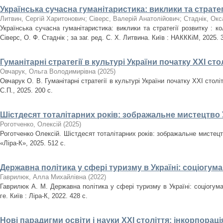
Українська сучасна гуманітаристика: виклики та стратег
Литвин, Сергій Харитонович
;
Сіверс, Валерій Анатолійович
;
Стаднік, Окс
Українська сучасна гуманітаристика: виклики та стратегії розвитку : к
Сіверс, О. Ф. Стаднік ; за заг. ред. С. Х. Литвина. Київ : НАКККіМ, 2025. 
Гуманітарні стратегії в культурі України початку ХХІ сто
Овчарук, Ольга Володимирівна
(
2025
)
Овчарук О. В. Гуманітарні стратегії в культурі України початку ХХІ стол
С.П., 2025. 200 с.
Шістдесят тоталітарних років: зображальне мистецтво У
Роготченко, Олексій
(
2025
)
Роготченко Олексій. Шістдесят тоталітарних років: зображальне мистецтв
«Ліра-К», 2025. 512 с.
Державна політика у сфері туризму в Україні: соціогум
Гаврилюк, Алла Михайлівна
(
2022
)
Гаврилюк А. М. Державна політика у сфері туризму в Україні: соціогума
ге. Київ : Ліра-К, 2022. 428 с.
Нові парадигми освіти і науки ХХІ століття: інкорпорац