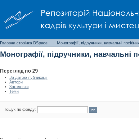
Монографії, підручники, навчальні п
Репозитарій Національно
кадрів культури і мисте
Головна сторінка DSpace
→
Монографії, підручники, навчальні посібни
Монографії, підручники, навчальні 
Перегляд по 29
За датою публикації
Автори
Заголовки
Теми
Пошук по фонду: