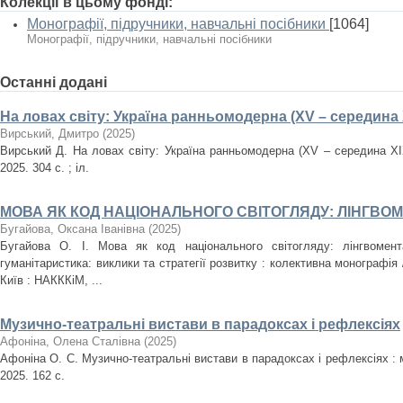
Колекції в цьому фонді:
Монографії, підручники, навчальні посібники
[1064]
Монографії, підручники, навчальні посібники
Останні додані
На ловах світу: Україна ранньомодерна (XV – середина X
Вирський, Дмитро
(
2025
)
Вирський Д. На ловах світу: Україна ранньомодерна (XV – середина XІ
2025. 304 с. ; іл.
МОВА ЯК КОД НАЦІОНАЛЬНОГО СВІТОГЛЯДУ: ЛІНГВО
Бугайова, Оксана Іванівна
(
2025
)
Бугайова О. І. Мова як код національного світогляду: лінгвомент
гуманітаристика: виклики та стратегії розвитку : колективна монографія /
Київ : НАКККіМ, ...
Музично-театральні вистави в парадоксах і рефлексіях
Афоніна, Олена Сталівна
(
2025
)
Афоніна О. С. Музично-театральні вистави в парадоксах і рефлексіях :
2025. 162 с.