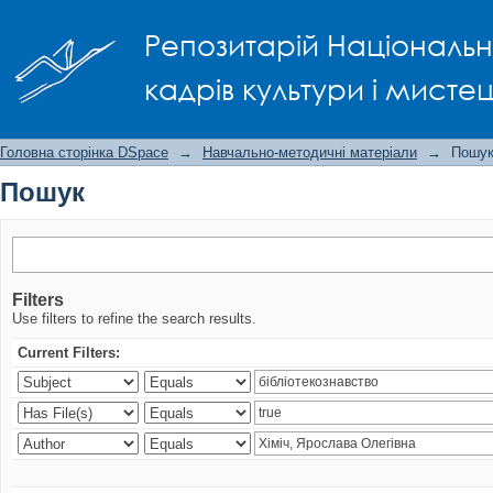
Пошук
Репозитарій Національно
кадрів культури і мисте
Головна сторінка DSpace
→
Навчально-методичні матеріали
→
Пошу
Пошук
Filters
Use filters to refine the search results.
Current Filters: